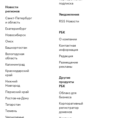
подписка
Новости
регионов
Уведомления
Санкт-Петербург
RSS Новости
и область
Екатеринбург
РБК
Новосибирск
О компании
Омск
Контактная
Башкортостан
информация
Вологодская
Редакция
область
Размещение
Калининград
рекламы
Краснодарский
край
Другие
Нижний
продукты
Новгород
РБК
Пермский край
Облако для
бизнеса
Ростов-на-Дону
Корпоративный
Татарстан
регистратор
Тюмень
доменов
Черноземье
Хостинг