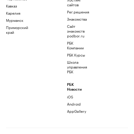
сайтов
Кавказ
Рег.решения
Карелия
Знакомства
Мурманск
Сайт
Приморский
знакомств
край
podbor.ru
РБК
Компании
РБК Курсы
Школа
управления
РБК
РБК
Новости
iOS
Android
AppGallery