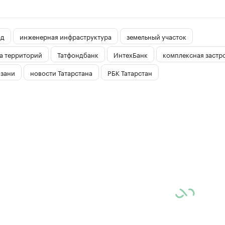
од
инженерная инфраструктура
земельный участок
а территорий
Татфондбанк
ИнтехБанк
комплексная застр
азани
новости Татарстана
РБК Татарстан