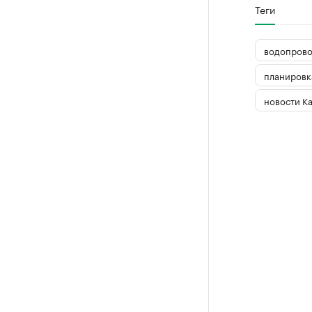
Теги
водопров
планировк
новости К