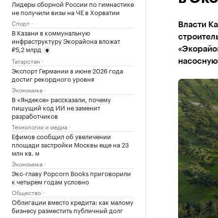
Лидеры сборной России по гимнастике
не получили визы на ЧЕ в Хорватии
Спорт
Власти Ка
В Казани в коммунальную
строитель
инфраструктуру Экорайона вложат
₽5,2 млрд
«Экорайо
Татарстан
насосную
Экспорт Германии в июне 2026 года
достиг рекордного уровня
Экономика
В «Яндексе» рассказали, почему
пишущий код ИИ не заменит
разработчиков
Технологии и медиа
Ефимов сообщил об увеличении
площади застройки Москвы еще на 23
млн кв. м
Экономика
Экс-главу Popcorn Books приговорили
к четырем годам условно
Общество
Облигации вместо кредита: как малому
бизнесу разместить публичный долг