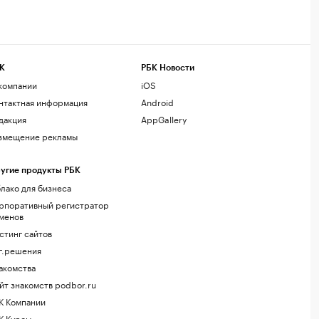
К
РБК Новости
компании
iOS
нтактная информация
Android
дакция
AppGallery
змещение рекламы
угие продукты РБК
лако для бизнеса
рпоративный регистратор
менов
стинг сайтов
г.решения
акомства
йт знакомств podbor.ru
К Компании
К Курсы