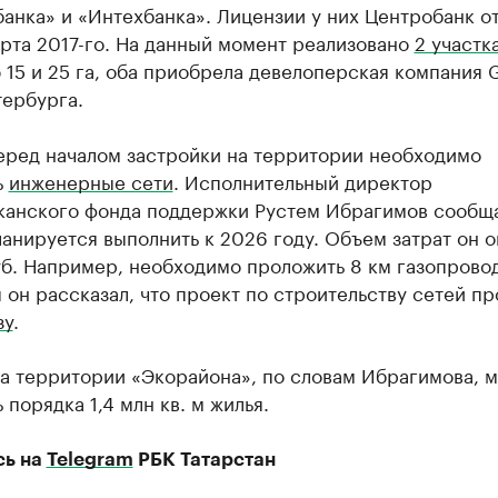
анка» и «Интехбанка». Лицензии у них Центробанк от
рта 2017-го. На данный момент реализовано
2 участк
15 и 25 га, оба приобрела девелоперская компания G
тербурга.
еред началом застройки на территории необходимо
ь
инженерные сети
. Исполнительный директор
канского фонда поддержки Рустем Ибрагимов сообща
анируется выполнить к 2026 году. Объем затрат он о
б. Например, необходимо проложить 8 км газопровод
 он рассказал, что проект по строительству сетей п
зу
.
на территории «Экорайона», по словам Ибрагимова, 
 порядка 1,4 млн кв. м жилья.
сь на
Telegram
РБК Татарстан