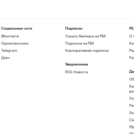
Социальные сети
Подписки
РБ
ВКонтакте
Скрыть баннеры на РБК
О 
Одноклассники
Подписка на РБК
Ко
Telegram
Корпоративная подписка
Ре
Дзен
Ра
Уведомления
RSS Новости
Др
Об
Ко
до
Хо
Ре
Зн
Са
РБ
РБ