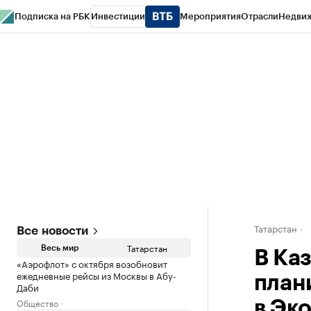
Подписка на РБК
Инвестиции
Мероприятия
Отрасли
Недви
РБК Life
Тренды
Визионеры
Национальные проекты
Город
Стиль
Кр
Спецпроекты СПб
Конференции СПб
Спецпроекты
Проверка конт
Татарстан
Все новости
Татарстан
Весь мир
В Ка
«Аэрофлот» с октября возобновит
ежедневные рейсы из Москвы в Абу-
план
Даби
Общество
в Эк