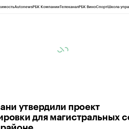
жимость
Autonews
РБК Компании
Телеканал
РБК Вино
Спорт
Школа упра
ипто
РБК Бизнес-среда
Дискуссионный клуб
Исследования
Кредитные 
рагентов
Политика
Экономика
Бизнес
Технологии и медиа
Финансы
Рын
зани утвердили проект
ировки для магистральных с
орайоне