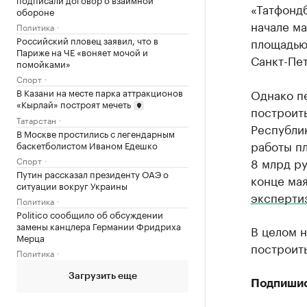
«Татфондб
обороне
начале ма
Политика
Российский пловец заявил, что в
площадью 
Париже на ЧЕ «воняет мочой и
Санкт-Пе
помойками»
Спорт
В Казани на месте парка аттракционов
Однако п
«Кырлай» построят мечеть
построит
Татарстан
Республи
В Москве простились с легендарным
работы пл
баскетболистом Иваном Едешко
8 млрд ру
Спорт
Путин рассказал президенту ОАЭ о
конце мая
ситуации вокруг Украины
эксперти
Политика
Politico сообщило об обсуждении
замены канцлера Германии Фридриха
В целом 
Мерца
построить
Политика
Загрузить еще
Подпиши