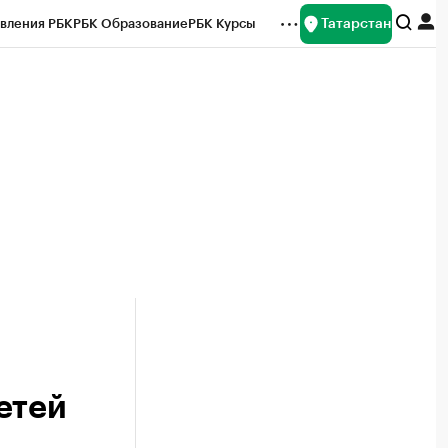
Татарстан
вления РБК
РБК Образование
РБК Курсы
рейтинги
Франшизы
Газета
ок наличной валюты
етей