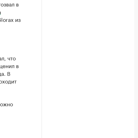
озвал в
а
lorax из
л, что
ценил в
а. В
роходит
можно