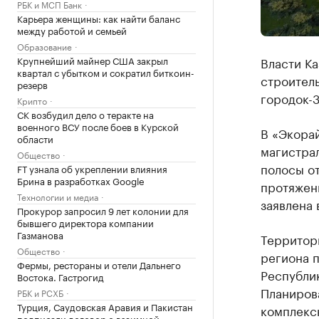
РБК и МСП Банк
Карьера женщины: как найти баланс
между работой и семьей
Образование
Крупнейший майнер США закрыл
Власти Ка
квартал с убытком и сократил биткоин-
строител
резерв
городок-3
Крипто
СК возбудил дело о теракте на
военного ВСУ после боев в Курской
В «Экорай
области
магистра
Общество
полосы от
FT узнала об укреплении влияния
Брина в разработках Google
протяженн
Технологии и медиа
заявлена в
Прокурор запросил 9 лет колонии для
бывшего директора компании
Газманова
Территори
Общество
региона 
Фермы, рестораны и отели Дальнего
Республи
Востока. Гастрогид
Планирова
РБК и РСХБ
Турция, Саудовская Аравия и Пакистан
комплексн
подписали договор о взаимной