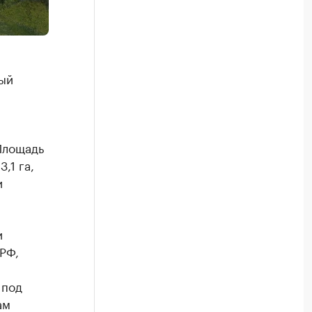
ый
Площадь
,1 га,
и
и
РФ,
 под
ам