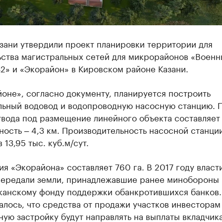
зани утвердили проект планировки территории для
ьства магистральных сетей для микрорайонов «Военн
2» и «Экорайон» в Кировском районе Казани.
оне», согласно документу, планируется построить
льный водовод и водопроводную насосную станцию. 
вода под размещение линейного объекта составляет 3
ость ‒ 4,3 км. Производительность насосной станци
 13,95 тыс. куб.м/сут.
я «Экорайона» составляет 760 га. В 2017 году власт
передали земли, принадлежавшие ранее минобороны 
канскому фонду поддержки обанкротившихся банков.
лось, что средства от продажи участков инвесторам
ую застройку будут направлять на выплаты вкладчик