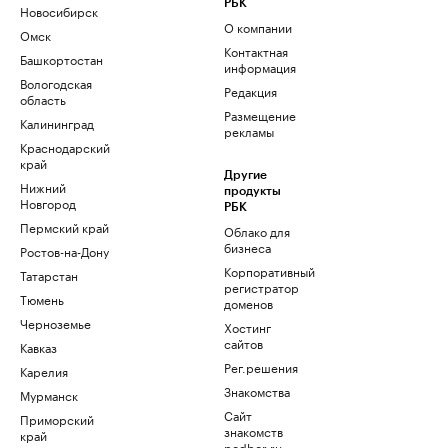
РБК
Новосибирск
О компании
Омск
Контактная
Башкортостан
информация
Вологодская
Редакция
область
Размещение
Калининград
рекламы
Краснодарский
край
Другие
Нижний
продукты
Новгород
РБК
Пермский край
Облако для
бизнеса
Ростов-на-Дону
Корпоративный
Татарстан
регистратор
Тюмень
доменов
Черноземье
Хостинг
сайтов
Кавказ
Рег.решения
Карелия
Знакомства
Мурманск
Сайт
Приморский
знакомств
край
podbor.ru