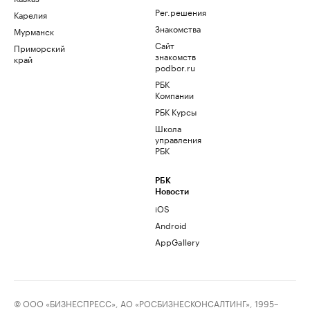
Рег.решения
Карелия
Знакомства
Мурманск
Сайт
Приморский
знакомств
край
podbor.ru
РБК
Компании
РБК Курсы
Школа
управления
РБК
РБК
Новости
iOS
Android
AppGallery
© ООО «БИЗНЕСПРЕСС», АО «РОСБИЗНЕСКОНСАЛТИНГ», 1995–