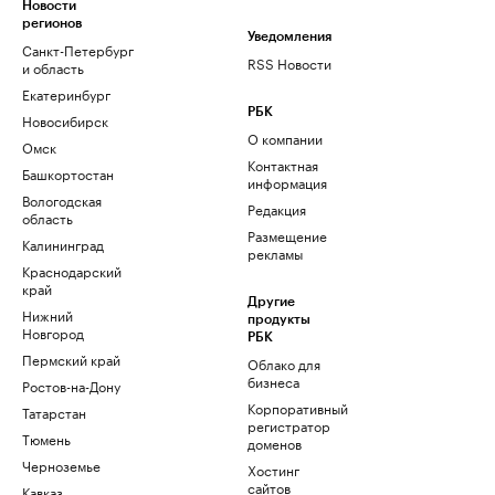
Новости
регионов
Уведомления
Санкт-Петербург
RSS Новости
и область
Екатеринбург
РБК
Новосибирск
О компании
Омск
Контактная
Башкортостан
информация
Вологодская
Редакция
область
Размещение
Калининград
рекламы
Краснодарский
край
Другие
Нижний
продукты
Новгород
РБК
Пермский край
Облако для
бизнеса
Ростов-на-Дону
Корпоративный
Татарстан
регистратор
Тюмень
доменов
Черноземье
Хостинг
сайтов
Кавказ