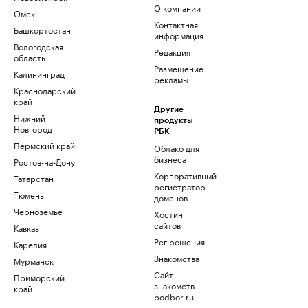
О компании
Омск
Контактная
Башкортостан
информация
Вологодская
Редакция
область
Размещение
Калининград
рекламы
Краснодарский
край
Другие
Нижний
продукты
Новгород
РБК
Пермский край
Облако для
бизнеса
Ростов-на-Дону
Корпоративный
Татарстан
регистратор
Тюмень
доменов
Черноземье
Хостинг
сайтов
Кавказ
Рег.решения
Карелия
Знакомства
Мурманск
Сайт
Приморский
знакомств
край
podbor.ru