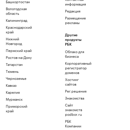
Башкортостан
информация
Вологодская
Редакция
область
Размещение
Калининград
рекламы
Краснодарский
край
Другие
Нижний
продукты
Новгород
РБК
Пермский край
Облако для
бизнеса
Ростов-на-Дону
Корпоративный
Татарстан
регистратор
Тюмень
доменов
Черноземье
Хостинг
сайтов
Кавказ
Рег.решения
Карелия
Знакомства
Мурманск
Сайт
Приморский
знакомств
край
podbor.ru
РБК
Компании