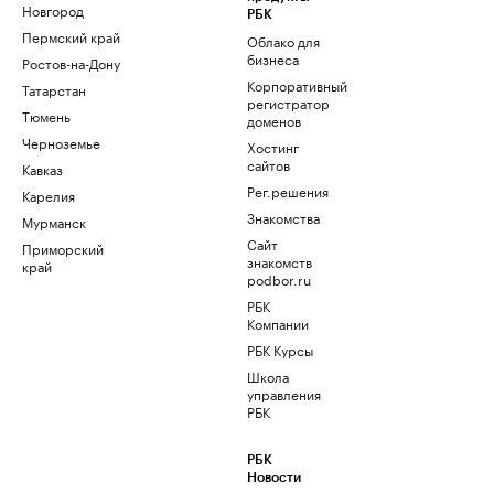
Новгород
РБК
Пермский край
Облако для
бизнеса
Ростов-на-Дону
Корпоративный
Татарстан
регистратор
Тюмень
доменов
Черноземье
Хостинг
сайтов
Кавказ
Рег.решения
Карелия
Знакомства
Мурманск
Сайт
Приморский
знакомств
край
podbor.ru
РБК
Компании
РБК Курсы
Школа
управления
РБК
РБК
Новости