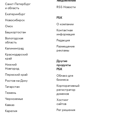
Уведомления
Санкт-Петербург
RSS Новости
и область
Екатеринбург
РБК
Новосибирск
О компании
Омск
Контактная
Башкортостан
информация
Вологодская
Редакция
область
Размещение
Калининград
рекламы
Краснодарский
край
Другие
Нижний
продукты
Новгород
РБК
Пермский край
Облако для
бизнеса
Ростов-на-Дону
Корпоративный
Татарстан
регистратор
Тюмень
доменов
Черноземье
Хостинг
сайтов
Кавказ
Рег.решения
Карелия