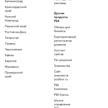
Калининград
рекламы
Краснодарский
край
Другие
Нижний
продукты
Новгород
РБК
Пермский край
Облако для
бизнеса
Ростов-на-Дону
Корпоративный
Татарстан
регистратор
Тюмень
доменов
Черноземье
Хостинг
сайтов
Кавказ
Рег.решения
Карелия
Знакомства
Мурманск
Сайт
Приморский
знакомств
край
podbor.ru
РБК
Компании
РБК Курсы
Школа
управления
РБК