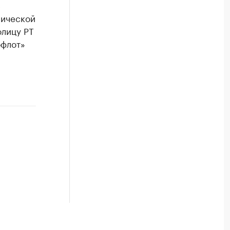
с
нической
лицу РТ
офлот»