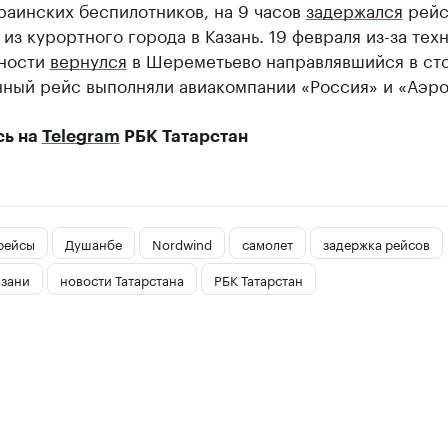
раинских беспилотников, на 9 часов
задержался
рей
из курортного города в Казань. 19 февраля из-за тех
ности
вернулся
в Шереметьево направлявшийся в сто
ный рейс выполняли авиакомпании «Россия» и «Аэр
сь на
Telegram
РБК Татарстан
рейсы
Душанбе
Nordwind
самолет
задержка рейсов
азани
новости Татарстана
РБК Татарстан