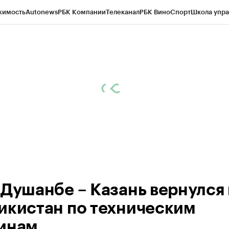
жимость
Autonews
РБК Компании
Телеканал
РБК Вино
Спорт
Школа упра
ипто
РБК Бизнес-среда
Дискуссионный клуб
Исследования
Кредитные 
рагентов
Политика
Экономика
Бизнес
Технологии и медиа
Финансы
Рын
 Душанбе – Казань вернулся 
икистан по техническим
инам