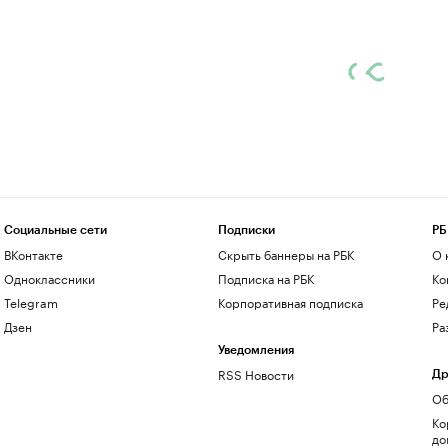
Социальные сети
Подписки
РБ
ВКонтакте
Скрыть баннеры на РБК
О 
Одноклассники
Подписка на РБК
Ко
Telegram
Корпоративная подписка
Ре
Дзен
Ра
Уведомления
RSS Новости
Др
Об
Ко
до