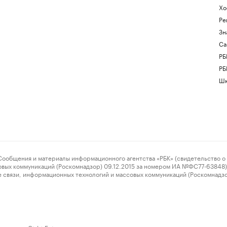
Хо
Ре
Зн
Са
РБ
РБ
Шк
ения и материалы информационного агентства «РБК» (свидетельство о 
овых коммуникаций (Роскомнадзор) 09.12.2015 за номером ИА №ФС77-63848) 
 связи, информационных технологий и массовых коммуникаций (Роскомнадз