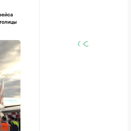
рейса
столицы