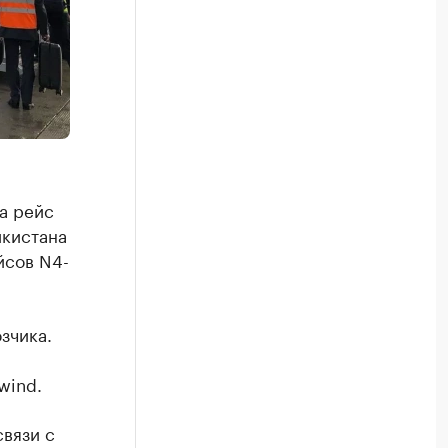
а рейс
икистана
йсов N4-
зчика.
wind.
связи с