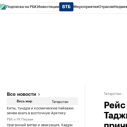
Подписка на РБК
Инвестиции
Мероприятия
Отрасли
Недви
РБК Life
Тренды
Визионеры
Национальные проекты
Город
Стиль
Кр
Спецпроекты СПб
Конференции СПб
Спецпроекты
Проверка конт
Татарстан
Все новости
Татарстан
Весь мир
Рейс
Киты, тундра и космические пейзажи:
зачем ехать в восточную Арктику
Тадж
РБК и УК Первая
Ураганный ветер и эвакуация. Кадры
прич