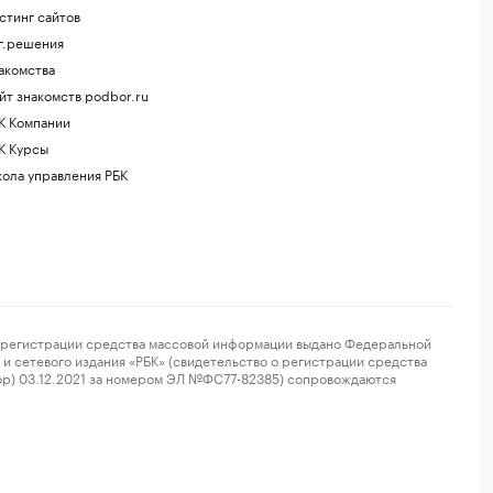
стинг сайтов
г.решения
акомства
йт знакомств podbor.ru
К Компании
К Курсы
ола управления РБК
регистрации средства массовой информации выдано Федеральной
и сетевого издания «РБК» (свидетельство о регистрации средства
ор) 03.12.2021 за номером ЭЛ №ФС77-82385) сопровождаются