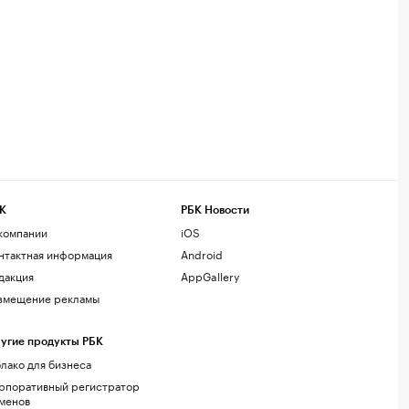
К
РБК Новости
компании
iOS
нтактная информация
Android
дакция
AppGallery
змещение рекламы
угие продукты РБК
лако для бизнеса
рпоративный регистратор
менов