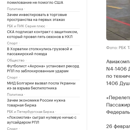
помилование не помогло США
Политика
Зачем инвестировать в торговые
пространства на первых этажах
РБК и ПИК Серия плюс
СКА подписал контракт с защитником,
который провел пять сезонов в НХЛ
Спорт
Фото: РБК 
В Хорватии столкнулись грузовой и
пассажирский поезда
Общество
Авиакомп
Футболист «Акрона» установил рекорд
N4-1406 
РПЛ по заблокированным ударам
по технич
Спорт
1406 Душа
МИД Болгарии вызвал посла Украины
из-за взрыва беспилотника
Политика
«Перелет
Зачем экономике России нужна
Пассажира
товарная биржа
Федераль
РБК и Петербургская Биржа
«Локомотив» сыграл нулевую ничью с
аутсайдером РПЛ
26 феврал
Спорт