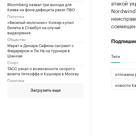
атакой ук
Bloomberg назвал три выхода для
Киева на фоне дефицита ракет ПВО
Nordwind 
Политика
неисправ
«Веселый молочник» Уолкер купил
совмещен
билеты в Стамбул на случай
выдворения
Общество
Подпиши
Марат и Динара Сафины сыграют с
Федерером и Ли На на турнире в
Шанхае
Теги
Спорт
ТАСС узнал о возможности скорого
визита Уиткоффа и Кушнера в Москву
отложены 
Политика
новости К
Загрузить еще