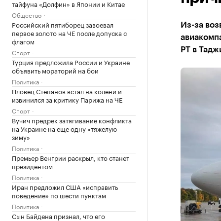
тайфуна «Долфин» в Японии и Китае
Общество
Российский пятиборец завоевал
Из-за воз
первое золото на ЧЕ после допуска с
авиакомпа
флагом
РТ в Тадж
Спорт
Турция предложила России и Украине
объявить мораторий на бои
Политика
Пловец Степанов встал на колени и
извинился за критику Парижа на ЧЕ
Спорт
Вучич предрек затягивание конфликта
на Украине на еще одну «тяжелую
зиму»
Политика
Премьер Венгрии раскрыл, кто станет
президентом
Политика
Иран предложил США «исправить
поведение» по шести пунктам
Политика
Сын Байдена признал, что его