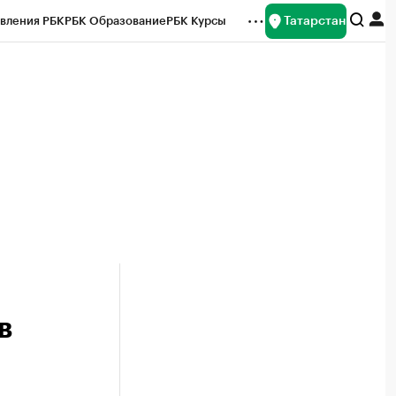
Татарстан
вления РБК
РБК Образование
РБК Курсы
рейтинги
Франшизы
Газета
ок наличной валюты
в