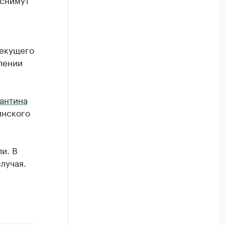
текущего
лении
антина
инского
и. В
лучая.