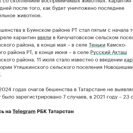
дней после того, как будет уничтожено последнее
ельное животное.
шенства в Буинском районе РТ стал пятым с начала 
преле карантин
ввели
в Кичучатовском сельском посе
ского района, в конце мая – в селе
Теньки
Камско-
го района РТ, в конце июня – в селе
Русский Акташ
ского района. 11 июля стало известно о введении
кар
тории Утяшкинского сельского поселения Новошешм
.
2024 годах очагов бешенства в Татарстане не выявлял
 было зарегистрировано 7 случаев, в 2021 году – 23 с
сь на
Telegram
РБК Татарстан