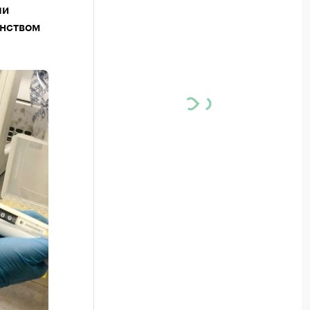
ли
енством