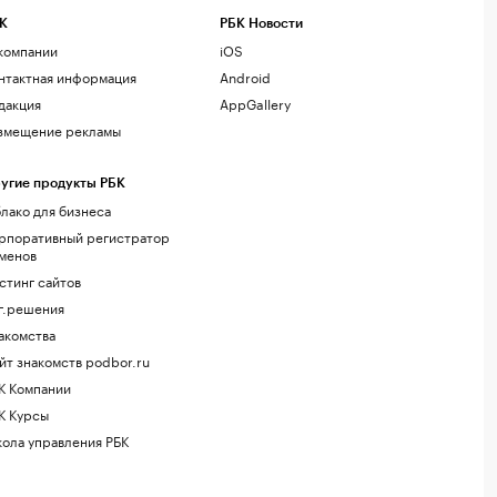
К
РБК Новости
компании
iOS
нтактная информация
Android
дакция
AppGallery
змещение рекламы
угие продукты РБК
лако для бизнеса
рпоративный регистратор
менов
стинг сайтов
г.решения
акомства
йт знакомств podbor.ru
К Компании
К Курсы
ола управления РБК