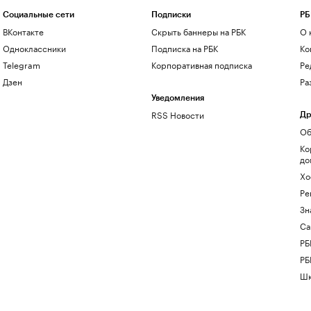
Социальные сети
Подписки
РБ
ВКонтакте
Скрыть баннеры на РБК
О 
Одноклассники
Подписка на РБК
Ко
Telegram
Корпоративная подписка
Ре
Дзен
Ра
Уведомления
RSS Новости
Др
Об
Ко
до
Хо
Ре
Зн
Са
РБ
РБ
Шк