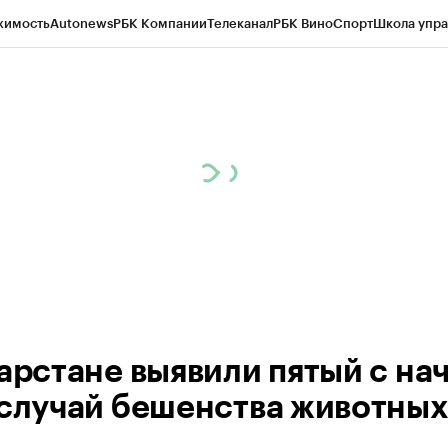
жимость
Autonews
РБК Компании
Телеканал
РБК Вино
Спорт
Школа упра
ипто
РБК Бизнес-среда
Дискуссионный клуб
Исследования
Кредитные 
рагентов
Политика
Экономика
Бизнес
Технологии и медиа
Финансы
Рын
тарстане выявили пятый с на
 случай бешенства животных