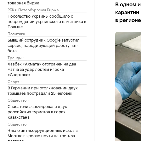
товарная биржа
В одном и
РБК и Петербургская Биржа
карантин
Посольство Украины сообщило о
повреждении украинского памятника в
в регионе
Польше
Политика
Бывший сотрудник Google запустил
сервис, пародирующий работу чат-
бота
Тренды
Хавбек «Ахмата» отстранен на два
матча за удар локтем игрока
«Спартака»
Спорт
В Германии при столкновении двух
трамваев пострадали 25 человек
Общество
Спасатели эвакуировали двух
российских туристов в горах
Казахстана
Общество
Число антикоррупционных исков в
Москве выросло почти на треть за
полгода