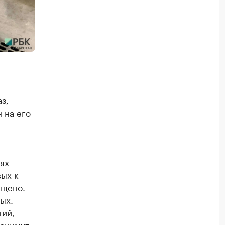
з,
 на его
ях
вых к
ещено.
ых.
тий,
 снимут