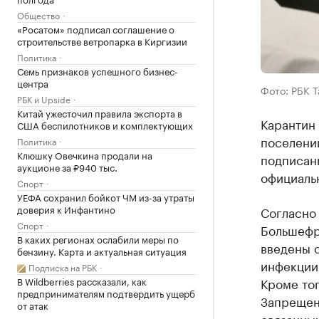
Общество
«Росатом» подписал соглашение о
строительстве ветропарка в Киргизии
Политика
Семь признаков успешного бизнес-
центра
Фото: РБК 
РБК и Upside
Китай ужесточил правила экспорта в
Карантин
США беспилотников и комплектующих
поселении
Политика
Клюшку Овечкина продали на
подписан
аукционе за ₽940 тыс.
официаль
Спорт
УЕФА сохранил бойкот ЧМ из-за утраты
доверия к Инфантино
Согласно 
Спорт
Большефр
В каких регионах ослабили меры по
введены о
бензину. Карта и актуальная ситуация
инфекции
Подписка на РБК
В Wildberries рассказали, как
Кроме тог
предпринимателям подтвердить ущерб
Запрещен
от атак
связанны