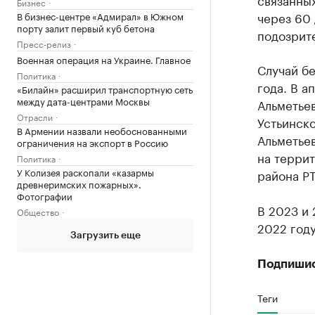
Бизнес
через 60 
В бизнес-центре «Адмирал» в Южном
порту залит первый куб бетона
подозрит
Пресс-релиз
Военная операция на Украине. Главное
Случай бе
Политика
года. В а
«Билайн» расширил транспортную сеть
между дата-центрами Москвы
Альметьев
Отрасли
Устьинско
В Армении назвали необоснованными
Альметьев
ограничения на экспорт в Россию
на терри
Политика
У Колизея раскопали «казармы
района РТ
древнеримских пожарных».
Фотографии
В 2023 и 
Общество
2022 году
Загрузить еще
Подпиши
Теги