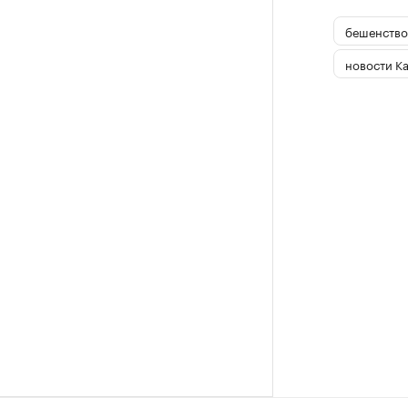
бешенство
новости К