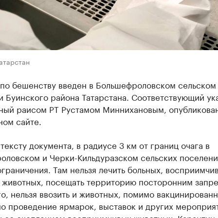
Татарстан
 по бешенству введен в Большефроловском сельском
 Буинского района Татарстана. Соответствующий ука
ный раисом РТ Рустамом Миннихановым, опубликован
ном сайте.
тексту документа, в радиусе 3 км от границ очага в
оловском и Черки-Кильдуразском сельских поселени
граничения. Там нельзя лечить больных, восприимчи
 животных, посещать территорию посторонним запр
о, нельзя ввозить и животных, помимо вакцинированн
о проведение ярмарок, выставок и других мероприя
х со скоплением восприимчивых животных. Карантин