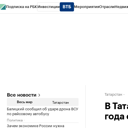
Подписка на РБК
Инвестиции
Мероприятия
Отрасли
Недви
РБК Life
Тренды
Визионеры
Национальные проекты
Город
Стиль
Кр
Спецпроекты СПб
Конференции СПб
Спецпроекты
Проверка конт
Татарстан
Все новости
Татарстан
Весь мир
В Та
Балицкий сообщил об ударе дрона ВСУ
по рейсовому автобусу
года
Политика
Зачем экономике России нужна