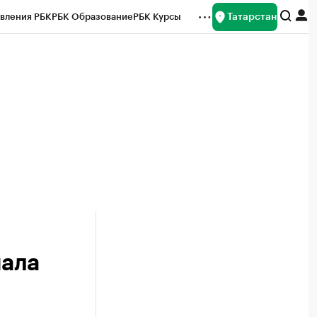
Татарстан
вления РБК
РБК Образование
РБК Курсы
рейтинги
Франшизы
Газета
ок наличной валюты
чала