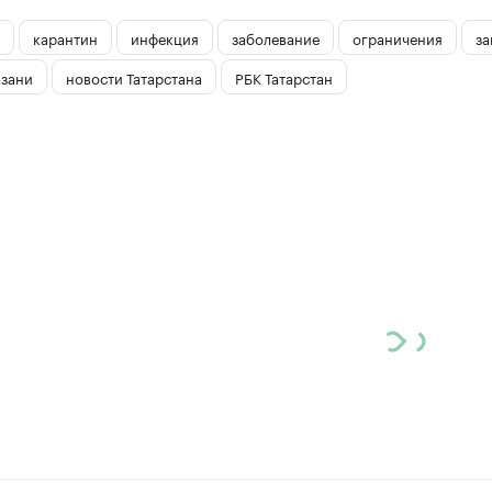
карантин
инфекция
заболевание
ограничения
за
азани
новости Татарстана
РБК Татарстан