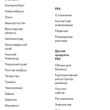
Екатеринбург
РБК
Новосибирск
О компании
Омск
Контактная
Башкортостан
информация
Вологодская
Редакция
область
Размещение
Калининград
рекламы
Краснодарский
край
Другие
Нижний
продукты
Новгород
РБК
Пермский край
Облако для
бизнеса
Ростов-на-Дону
Корпоративный
Татарстан
регистратор
Тюмень
доменов
Черноземье
Хостинг
сайтов
Кавказ
Рег.решения
Карелия
Знакомства
Мурманск
Сайт