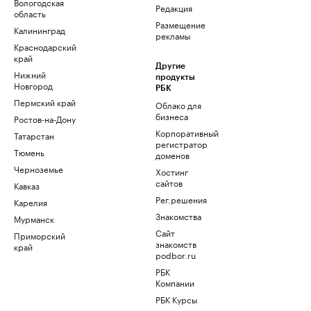
Вологодская
Редакция
область
Размещение
Калининград
рекламы
Краснодарский
край
Другие
Нижний
продукты
Новгород
РБК
Пермский край
Облако для
бизнеса
Ростов-на-Дону
Корпоративный
Татарстан
регистратор
Тюмень
доменов
Черноземье
Хостинг
сайтов
Кавказ
Рег.решения
Карелия
Знакомства
Мурманск
Сайт
Приморский
знакомств
край
podbor.ru
РБК
Компании
РБК Курсы