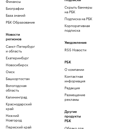
Финансы
Подписки
Скрыть баннеры
Биографии
на РБК
База знаний
Подписка на РБК
РБК Образование
Корпоративная
подписка
Новости
регионов
Уведомления
Санкт-Петербург
RSS Новости
и область
Екатеринбург
РБК
Новосибирск
О компании
Омск
Контактная
Башкортостан
информация
Вологодская
Редакция
область
Размещение
Калининград
рекламы
Краснодарский
край
Другие
Нижний
продукты
Новгород
РБК
Пермский край
Облако для