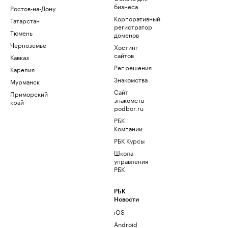
бизнеса
Ростов-на-Дону
Корпоративный
Татарстан
регистратор
Тюмень
доменов
Черноземье
Хостинг
сайтов
Кавказ
Рег.решения
Карелия
Знакомства
Мурманск
Сайт
Приморский
знакомств
край
podbor.ru
РБК
Компании
РБК Курсы
Школа
управления
РБК
РБК
Новости
iOS
Android