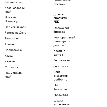
Калининград
рекламы
Краснодарский
край
Другие
Нижний
продукты
Новгород
РБК
Пермский край
Облако для
бизнеса
Ростов-на-Дону
Корпоративный
Татарстан
регистратор
Тюмень
доменов
Черноземье
Хостинг
сайтов
Кавказ
Рег.решения
Карелия
Знакомства
Мурманск
Сайт
Приморский
знакомств
край
podbor.ru
РБК
Компании
РБК Курсы
Школа
управления