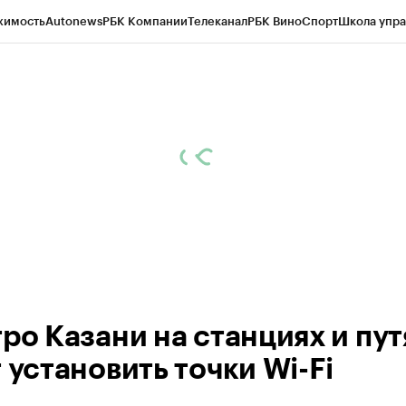
жимость
Autonews
РБК Компании
Телеканал
РБК Вино
Спорт
Школа упра
ипто
РБК Бизнес-среда
Дискуссионный клуб
Исследования
Кредитные 
рагентов
Политика
Экономика
Бизнес
Технологии и медиа
Финансы
Рын
ро Казани на станциях и пут
 установить точки Wi-Fi