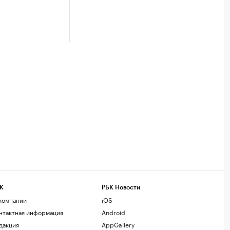
К
РБК Новости
компании
iOS
нтактная информация
Android
дакция
AppGallery