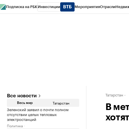
Подписка на РБК
Инвестиции
Мероприятия
Отрасли
Недви
РБК Life
Тренды
Визионеры
Национальные проекты
Город
Стиль
Кр
Спецпроекты СПб
Конференции СПб
Спецпроекты
Проверка конт
Татарстан
Все новости
Татарстан
Весь мир
В мет
Зеленский заявил о почти полном
отсутствии целых тепловых
хотят
электростанций
Политика