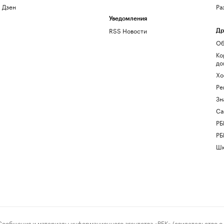
Дзен
Ра
Уведомления
RSS Новости
Др
Об
Ко
до
Хо
Ре
Зн
Са
РБ
РБ
Шк
ения и материалы информационного агентства «РБК» (свидетельство о 