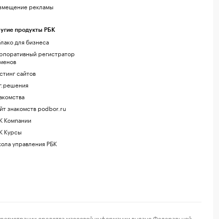
змещение рекламы
угие продукты РБК
лако для бизнеса
рпоративный регистратор
менов
стинг сайтов
г.решения
акомства
йт знакомств podbor.ru
К Компании
К Курсы
ола управления РБК
регистрации средства массовой информации выдано Федеральной