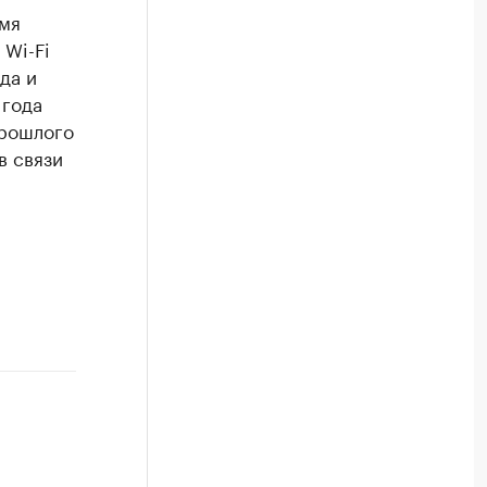
емя
Wi-Fi
да и
 года
прошлого
в связи