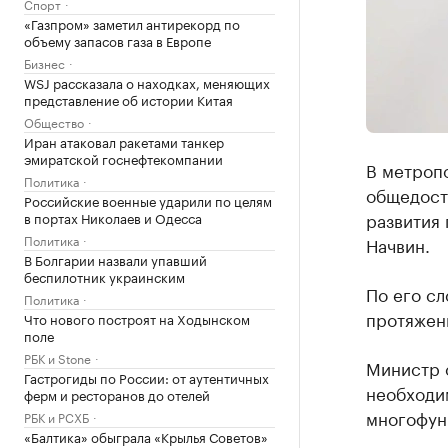
Спорт
«Газпром» заметил антирекорд по
объему запасов газа в Европе
Бизнес
WSJ рассказала о находках, меняющих
представление об истории Китая
Общество
Иран атаковал ракетами танкер
эмиратской госнефтекомпании
В метропо
Политика
общедост
Российские военные ударили по целям
развития 
в портах Николаев и Одесса
Политика
Начвин.
В Болгарии назвали упавший
беспилотник украинским
По его сл
Политика
протяжени
Что нового построят на Ходынском
поле
РБК и Stone
Министр 
Гастрогиды по России: от аутентичных
необходим
ферм и ресторанов до отелей
многофун
РБК и РСХБ
«Балтика» обыграла «Крылья Советов»