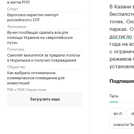
в матче РПЛ
В Казани 
Спорт
беспилотн
Евросоюз нарастил импорт
российского СПГ
точек. Он
Экономика
парках. О
Вучич пообещал сделать все для
достигло
помощи Украине на «европейском
пути»
года на в
Политика
с огранич
Самолет выкатился за пределы полосы
режимов 
в Норильске и получил повреждения
установле
Общество
Как выбрать оптимальное
коммерческое помещение для
Подпиши
инвестиций
РБК и ПИК Серия плюс
Теги
Загрузить еще
Wi-Fi
И
новости Та