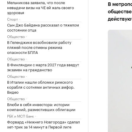
Мельникова заявила, что после
В метропо
невыдачи визы на ЧЕ ей жаль своего
здоровья
обществен
Спорт
действуют
Сын Джо Байдена рассказал о тяжелом
состоянии отца
Общество
В Геленджике возобновили работу
пляжей после отмены режима
опасности БПЛА
Общество
В Финляндии с марта 2027 года введут
экзамен на гражданство
Общество
В Италии нашли обломки римского
корабля с сотнями античных амфор.
Видео
Общество
Влюби в себя инвестора: истории
компаний, разместивших облигации
РБК и МСП Банк
Форвард «Нижнего Новгорода» сделал
хет-трик за 14 минут в Первой лиге