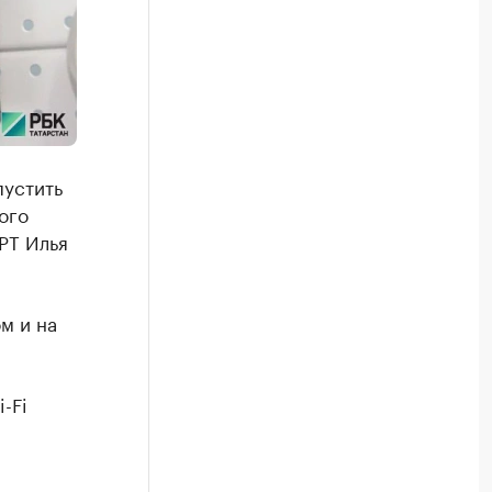
пустить
ого
РТ Илья
м и на
-Fi