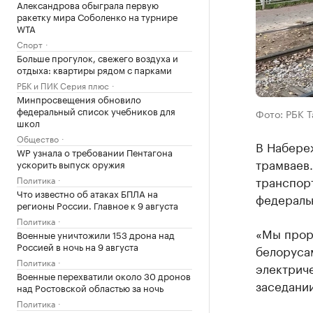
Александрова обыграла первую
ракетку мира Соболенко на турнире
WTA
Спорт
Больше прогулок, свежего воздуха и
отдыха: квартиры рядом с парками
РБК и ПИК Серия плюс
Минпросвещения обновило
федеральный список учебников для
Фото: РБК 
школ
Общество
В Набере
WP узнала о требовании Пентагона
трамваев
ускорить выпуск оружия
транспор
Политика
Что известно об атаках БПЛА на
федераль
регионы России. Главное к 9 августа
Политика
«Мы прор
Военные уничтожили 153 дрона над
Россией в ночь на 9 августа
белоруса
Политика
электриче
Военные перехватили около 30 дронов
заседании
над Ростовской областью за ночь
Политика