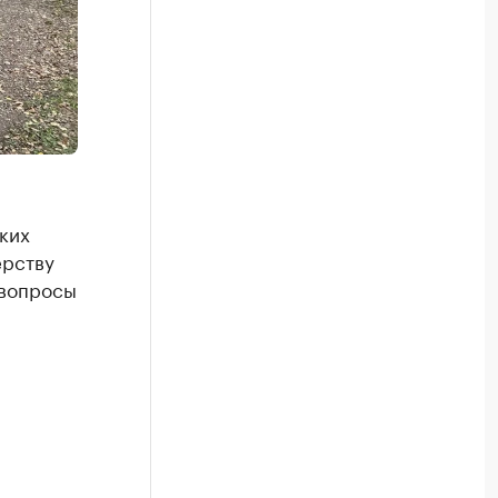
ких
ерству
 вопросы