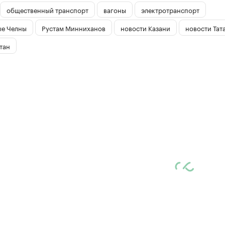
общественный транспорт
вагоны
электротранспорт
е Челны
Рустам Минниханов
новости Казани
новости Тат
тан