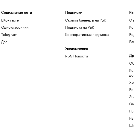
Социальные сети
Подписки
РБ
ВКонтакте
Скрыть баннеры на РБК
О 
Одноклассники
Подписка на РБК
Ко
Telegram
Корпоративная подписка
Ре
Дзен
Ра
Уведомления
RSS Новости
Др
Об
Ко
до
Хо
Ре
Зн
Са
РБ
РБ
Шк