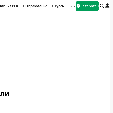
Татарстан
вления РБК
РБК Образование
РБК Курсы
рейтинги
Франшизы
Газета
ок наличной валюты
или