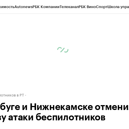
жимость
Autonews
РБК Компании
Телеканал
РБК Вино
Спорт
Школа упра
ипто
РБК Бизнес-среда
Дискуссионный клуб
Исследования
Кредитные 
рагентов
Политика
Экономика
Бизнес
Технологии и медиа
Финансы
Рын
отников в РТ
абуге и Нижнекамске отмен
зу атаки беспилотников