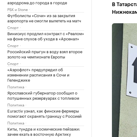
аэродрома до города в городе
В Татарст
РБК и Stone
Нижнекамс
Футболисты «Сочи» из-за закрытия
аэропорта не смогли вылететь на матч
Спорт
Винисиус продлил контракт с «Реалом»
на фоне слухов об уходе в «Арсенал»
Спорт
Российский прыгун в воду взял второе
золото на чемпионате Европы
Спорт
«Аэрофлот» предупредил об
изменении расписания в Сочи и
Геленджике
Политика
Ярославский губернатор сообщил о
потушенных резервуарах с топливом
Политика
Euractiv узнал, как финские фермеры
помогают охранять границу с Россией
Политика
Киты, тундра и космические пейзажи:
зачем ехать в восточную Арктику