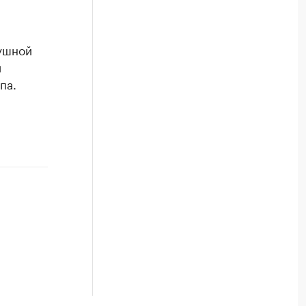
ушной
и
па.