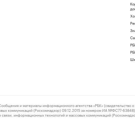
Ко
до
Хо
Ре
Зн
Са
РБ
РБ
Шк
ения и материалы информационного агентства «РБК» (свидетельство о 
овых коммуникаций (Роскомнадзор) 09.12.2015 за номером ИА №ФС77-63848) 
 связи, информационных технологий и массовых коммуникаций (Роскомнадз