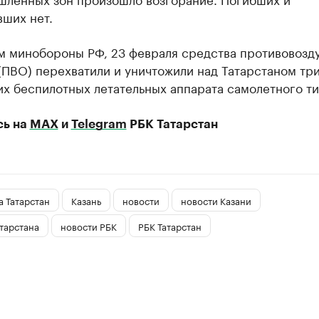
вших нет.
м минобороны РФ, 23 февраля средства противовозд
(ПВО) перехватили и уничтожили над Татарстаном тр
х беспилотных летательных аппарата самолетного ти
сь на
MAX
и
Telegram
РБК Татарстан
 Татарстан
Казань
новости
новости Казани
тарстана
новости РБК
РБК Татарстан