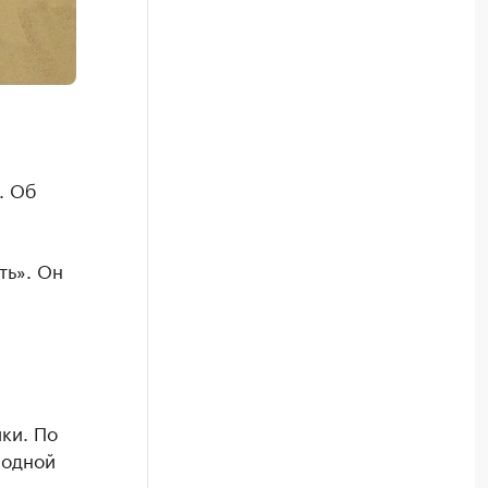
. Об
ть». Он
ки. По
 одной