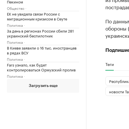
Пекином
пострада
Общество
ЕК не увидела связи России с
миграционным кризисом в Сеуте
По данны
Политика
обороны 
За день в регионах России сбили 281
украински
украинский беспилотник
Политика
В Киеве заявили о 16 тыс. иностранцев
Подпиши
в рядах ВСУ
Политика
Теги
Fars узнало, как будет
контролироваться Ормузский пролив
Политика
Республика
Загрузить еще
новости Та