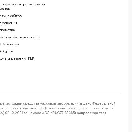
рпоративный регистратор
менов
стинг сайтов
г.решения
акомства
йт знакомств podbor.ru
К Компании
К Курсы
ола управления РБК
регистрации средства массовой информации выдано Федеральной
и сетевого издания «РБК» (свидетельство о регистрации средства
ор) 03.12.2021 за номером ЭЛ №ФС77-82385) сопровождаются