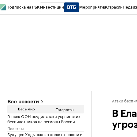
Подписка на РБК
Инвестиции
Мероприятия
Отрасли
Недви
РБК Life
Тренды
Визионеры
Национальные проекты
Город
Стиль
Кр
Спецпроекты СПб
Конференции СПб
Спецпроекты
Проверка конт
Атаки беспил
Все новости
Татарстан
Весь мир
В Ел
Генсек ООН осудил атаки украинских
беспилотников на регионы России
угро
Политика
Будущее Ходынского поля: от пашни и