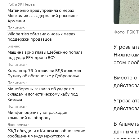
РБК и УК Первая
Матвиенко предупредила о мерах
Москвы из-за задержаний россиян в
Армении
Политика
Фото: РБК 
Wildberries объявил о новых мерах
поддержки продавцов
Угроза ат
Бизнес
Машина врио главы Шебекино попала
Нижнекамс
под удар FPV‑дрона ВСУ
этом сооб
Политика
Командир 76-й дивизии ВДВ доложил
Путину об обстановке у Доброполья
Вместе с 
Политика
действова
Минобороны заявило об ударе по
складам и логистическому хабу под
Киевом
Угроза ат
Политика
действова
Минфин оценит учет расходов
компаний на оборону
В Альмет
Экономика
данным вл
РЖД обсудили с Китаем возобновление
сообщения между Иркутском и
из промы