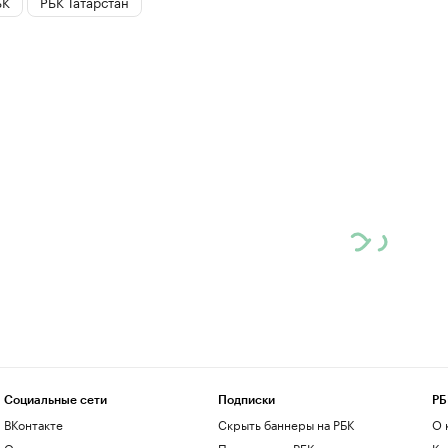
БК
РБК Татарстан
Социальные сети
Подписки
РБ
ВКонтакте
Скрыть баннеры на РБК
О 
Одноклассники
Подписка на РБК
Ко