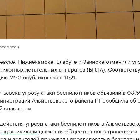
Татарстан
евске, Нижнекамске, Елабуге и Заинске отменили уг
спилотных летательных аппаратов (БПЛА). Соответст
ю МЧС опубликовало в 11:21.
тьевска угрозу атаки беспилотников объявили в 08:5
министрация Альметьевского района РТ сообщила об 
й опасности.
действия угрозы атаки беспилотников в Альметьевск
о
ограничивали
движения общественного транспорта.
ов и водителей призывали проследовать в безопасны