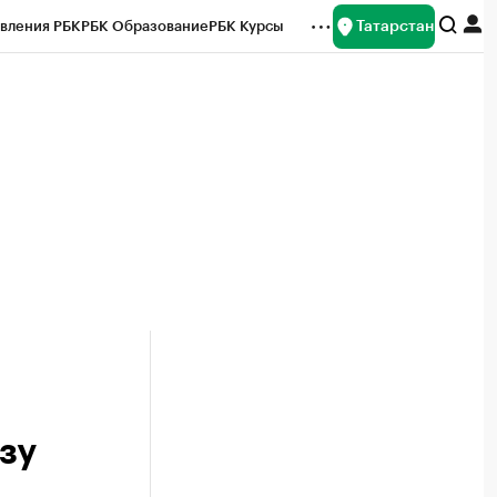
Татарстан
вления РБК
РБК Образование
РБК Курсы
рейтинги
Франшизы
Газета
ок наличной валюты
зу