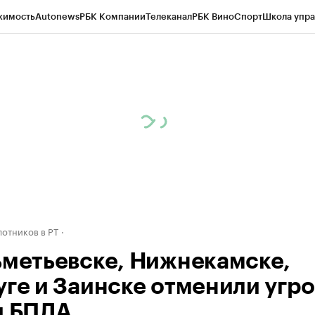
жимость
Autonews
РБК Компании
Телеканал
РБК Вино
Спорт
Школа упра
ипто
РБК Бизнес-среда
Дискуссионный клуб
Исследования
Кредитные 
рагентов
Политика
Экономика
Бизнес
Технологии и медиа
Финансы
Рын
отников в РТ
ьметьевске, Нижнекамске,
уге и Заинске отменили угро
и БПЛА