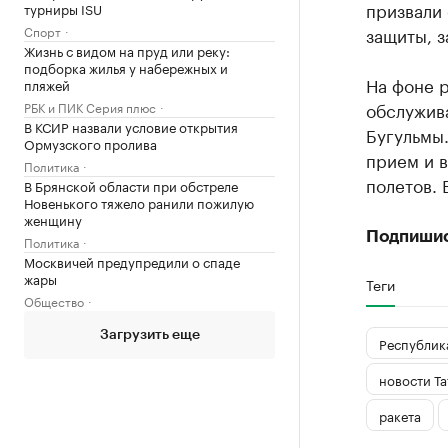
призвали 
турниры ISU
Спорт
защиты, з
Жизнь с видом на пруд или реку:
подборка жилья у набережных и
На фоне р
пляжей
обслужив
РБК и ПИК Серия плюс
В КСИР назвали условие открытия
Бугульмы
Ормузского пролива
прием и 
Политика
полетов. 
В Брянской области при обстреле
Новенького тяжело ранили пожилую
женщину
Подпиши
Политика
Москвичей предупредили о спаде
жары
Теги
Общество
Загрузить еще
Республика
новости Та
ракета