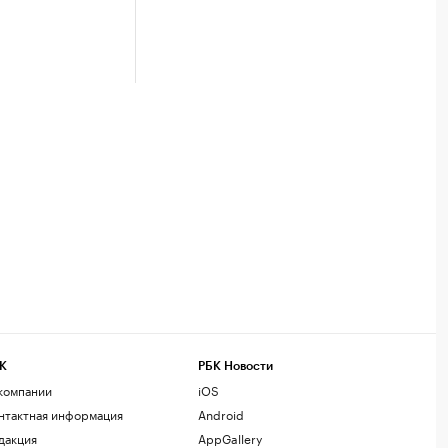
К
РБК Новости
компании
iOS
нтактная информация
Android
дакция
AppGallery