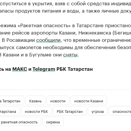
спуститься в укрытия, взяв с собой средства индиви
апасы продуктов питания и воды, а также личные док
ежима «Ракетная опасность» в Татарстане приостано
ание рейсов аэропорты Казани, Нижнекамска (Бегише
. В Росавиации
сообщили
, что временные ограничени
выпуск самолетов необходимы для обеспечения безо
В Казани и в Бугульме они
сняты
.
сь на
МАКС
и
Telegram
РБК Татарстан
 Татарстан
Казань
новости
новости Казани
тарстана
новости РБК
РБК Татарстан
угроза
опасност
ракетная опасность
сирены