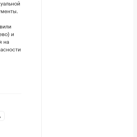
дуальной
ументы.
вили
во) и
я на
пасности
ь