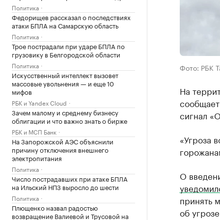
Политика
Федорищев рассказал о последствиях
атаки БПЛА на Самарскую область
Политика
Трое пострадали при ударе БПЛА по
грузовику в Белгородской области
Политика
Фото: РБК 
Искусственный интеллект вызовет
массовые увольнения — и еще 10
На террит
мифов
сообщает
РБК и Yandex Cloud
Зачем малому и среднему бизнесу
сигнал «О
облигации и что важно знать о бирже
РБК и МСП Банк
«Угроза 
На Запорожской АЭС объяснили
причину отключения внешнего
горожана
электропитания
Политика
О введен
Число пострадавших при атаке БПЛА
уведомил
на Ильский НПЗ выросло до шести
Политика
принять 
Плющенко назвал радостью
об угроз
возвращение Валиевой и Трусовой на