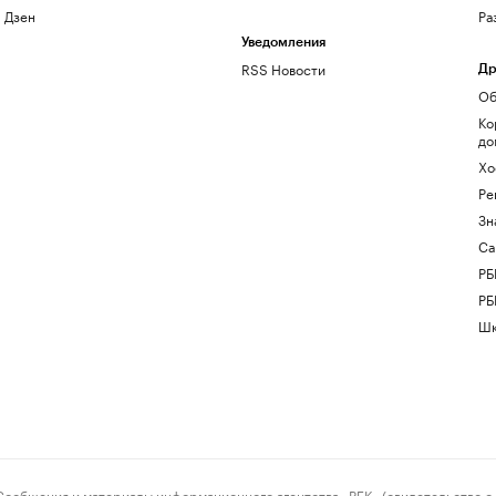
Дзен
Ра
Уведомления
RSS Новости
Др
Об
Ко
до
Хо
Ре
Зн
Са
РБ
РБ
Шк
ения и материалы информационного агентства «РБК» (свидетельство о 