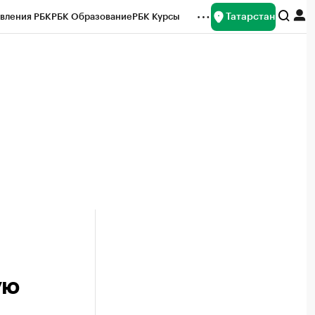
Татарстан
вления РБК
РБК Образование
РБК Курсы
рейтинги
Франшизы
Газета
ок наличной валюты
ую