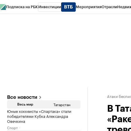
Подписка на РБК
Инвестиции
Мероприятия
Отрасли
Недви
РБК Life
Тренды
Визионеры
Национальные проекты
Город
Стиль
Кр
Спецпроекты СПб
Конференции СПб
Спецпроекты
Проверка конт
Атаки беспил
Все новости
Татарстан
Весь мир
В Та
Юные хоккеисты «Спартака» стали
победителями Кубка Александра
«Рак
Овечкина
Спорт
трев