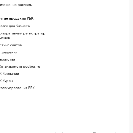
змещение рекламы
угие продукты РБК
лако для бизнеса
рпоративный регистратор
менов
стинг сайтов
г.решения
акомства
йт знакомств podbor.ru
К Компании
К Курсы
ола управления РБК
регистрации средства массовой информации выдано Федеральной