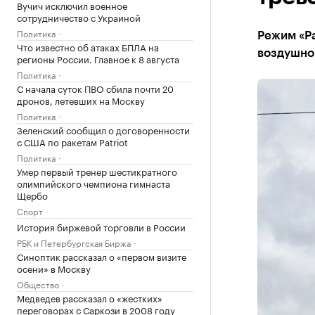
Вучич исключил военное
сотрудничество с Украиной
Политика
Режим «Ра
Что известно об атаках БПЛА на
воздушно
регионы России. Главное к 8 августа
Политика
С начала суток ПВО сбила почти 20
дронов, летевших на Москву
Политика
Зеленский сообщил о договоренности
с США по ракетам Patriot
Политика
Умер первый тренер шестикратного
олимпийского чемпиона гимнаста
Щербо
Спорт
История биржевой торговли в России
РБК и Петербургская Биржа
Синоптик рассказал о «первом визите
осени» в Москву
Общество
Медведев рассказал о «жестких»
переговорах с Саркози в 2008 году