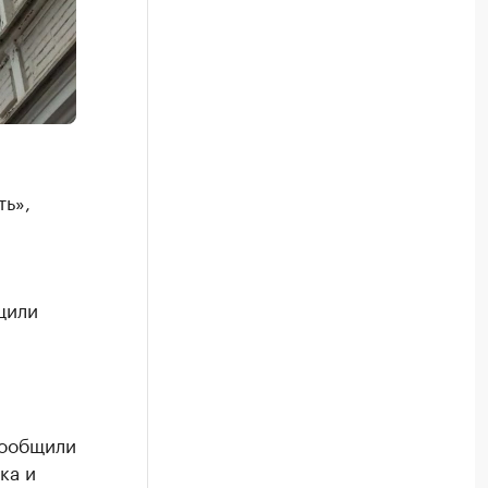
ть»,
щили
сообщили
ка и