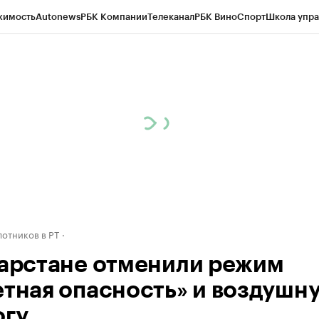
жимость
Autonews
РБК Компании
Телеканал
РБК Вино
Спорт
Школа упра
ипто
РБК Бизнес-среда
Дискуссионный клуб
Исследования
Кредитные 
рагентов
Политика
Экономика
Бизнес
Технологии и медиа
Финансы
Рын
отников в РТ
тарстане отменили режим
етная опасность» и воздушн
огу