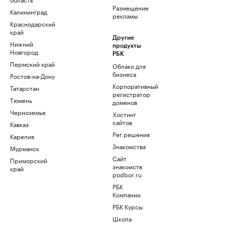
Размещение
Калининград
рекламы
Краснодарский
край
Другие
Нижний
продукты
Новгород
РБК
Пермский край
Облако для
бизнеса
Ростов-на-Дону
Корпоративный
Татарстан
регистратор
Тюмень
доменов
Черноземье
Хостинг
сайтов
Кавказ
Рег.решения
Карелия
Знакомства
Мурманск
Сайт
Приморский
знакомств
край
podbor.ru
РБК
Компании
РБК Курсы
Школа