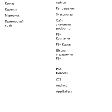
сайтов
Кавказ
Рег.решения
Карелия
Знакомства
Мурманск
Сайт
Приморский
знакомств
край
podbor.ru
РБК
Компании
РБК Курсы
Школа
управления
РБК
РБК
Новости
iOS
Android
AppGallery