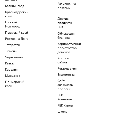
Размещение
Калининград
рекламы
Краснодарский
край
Другие
Нижний
продукты
Новгород
РБК
Пермский край
Облако для
бизнеса
Ростов-на-Дону
Корпоративный
Татарстан
регистратор
Тюмень
доменов
Черноземье
Хостинг
сайтов
Кавказ
Рег.решения
Карелия
Знакомства
Мурманск
Сайт
Приморский
знакомств
край
podbor.ru
РБК
Компании
РБК Курсы
Школа