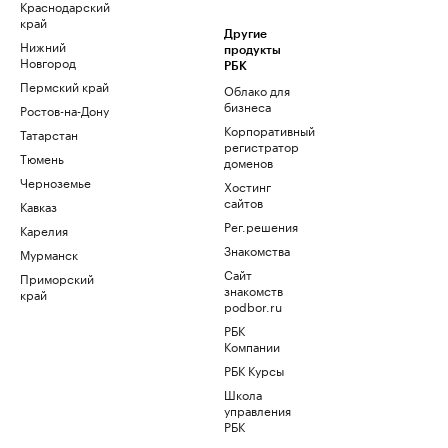
Краснодарский
край
Другие
Нижний
продукты
Новгород
РБК
Пермский край
Облако для
бизнеса
Ростов-на-Дону
Корпоративный
Татарстан
регистратор
Тюмень
доменов
Черноземье
Хостинг
сайтов
Кавказ
Рег.решения
Карелия
Знакомства
Мурманск
Сайт
Приморский
знакомств
край
podbor.ru
РБК
Компании
РБК Курсы
Школа
управления
РБК