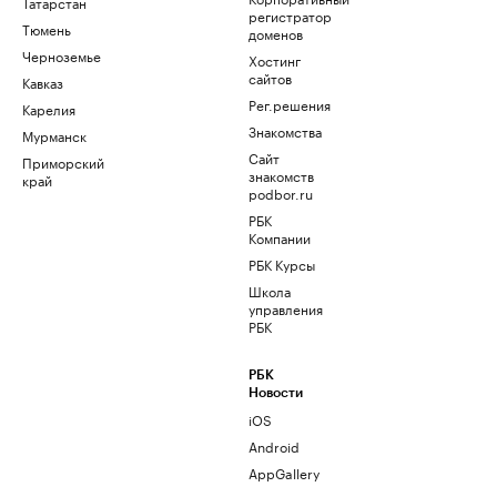
Татарстан
регистратор
Тюмень
доменов
Черноземье
Хостинг
сайтов
Кавказ
Рег.решения
Карелия
Знакомства
Мурманск
Сайт
Приморский
знакомств
край
podbor.ru
РБК
Компании
РБК Курсы
Школа
управления
РБК
РБК
Новости
iOS
Android
AppGallery