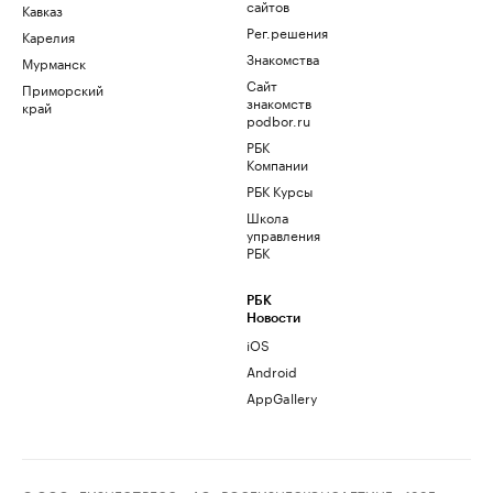
сайтов
Кавказ
Рег.решения
Карелия
Знакомства
Мурманск
Сайт
Приморский
знакомств
край
podbor.ru
РБК
Компании
РБК Курсы
Школа
управления
РБК
РБК
Новости
iOS
Android
AppGallery