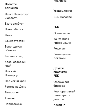
подписка
Новости
регионов
Уведомления
Санкт-Петербург
RSS Новости
и область
Екатеринбург
РБК
Новосибирск
О компании
Омск
Контактная
Башкортостан
информация
Вологодская
Редакция
область
Размещение
Калининград
рекламы
Краснодарский
край
Другие
Нижний
продукты
Новгород
РБК
Пермский край
Облако для
бизнеса
Ростов-на-Дону
Корпоративный
Татарстан
регистратор
Тюмень
доменов
Черноземье
Хостинг