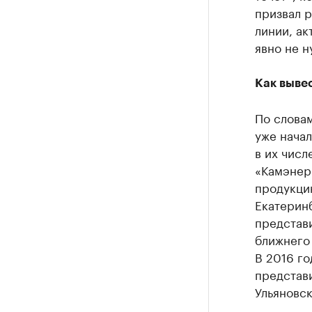
призвал 
линии, ак
явно не 
Как выве
По словам
уже нача
в их числ
«Камэнерг
продукцию
Екатерин
представ
ближнего 
В 2016 го
представ
Ульяновск