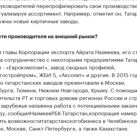
руководителей перепрофилировать свои производств
туализируя ассортимент. Например, отметил он, Тата
нужны новые кирпичные заводы.
сти производителя на внешний рынок?
 главы Корпорации экспорта Айрата Назмеева, его с
ла сотрудничество с некоторыми предприятиями Тата
е - «Еврокомпозит», завод сводных профилей,
остройпром», ЖБИ-5, «Аксолит» и другие. В 2015 го
 татарстанских заводов презентовали в Москве,
бурге, Тюмени, Нижнем Новгороде, Крыму. С помощь
ительств РТ и
торговых домов
в регионах России и ст
зарубежья налажена работа с потенциальными заказч
ду, сообщил
Назмеев
РБК-
Татарстан,
корпорация намер
ить возможности
татарстанского
бизнеса в Челябинске
е, Москве, Санкт-Петербурге, а также Казахстане.