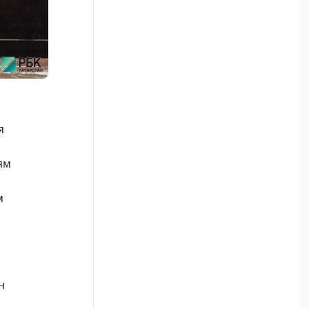
я
ям
м
н