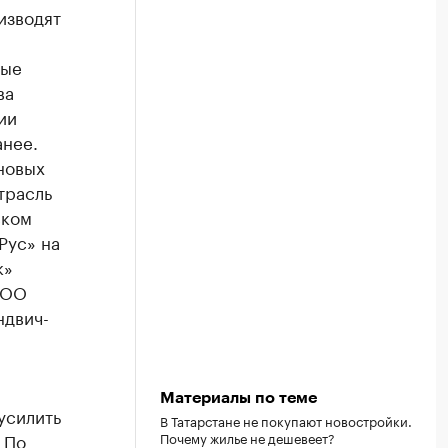
изводят
ные
ва
ии
анее.
 новых
трасль
ском
Рус» на
к
»
ОО
ндвич
-
Материалы по теме
усилить
В Татарстане не покупают новостройки.
Почему жилье не дешевеет?
 По