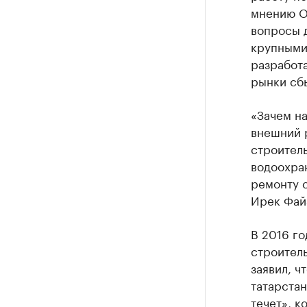
мнению О
вопросы д
крупными
разработа
рынки сб
«Зачем на
внешний 
строитель
водоохра
ремонту с
Ирек Фай
В 2016 го
строител
заявил, ч
татарста
течет», к