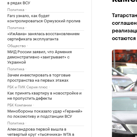
в рядах ВСУ
Политика
Fars узнало, как будет
Татарста
контролироваться Ормузский пролив
соглашен
Политика
реализаци
«ИжАвиа» занялась восстановлением
сертификата эксплуатанта
остаются
Общество
МИД России заявил, что Армения
демонстративно «заигрывает» с
Украиной
Политика
Зачем инвестировать в торговые
пространства на первых этажах
РБК и ПИК Серия плюс
Как принять квартиру в новостройке и
не пропустить дефекты
РБК Компании
Минобороны показало удар «Гераней»
по локомотиву и подстанции ВСУ
Политика
Александрова первой вышла в
четвертый круг «тысячника» WTA в