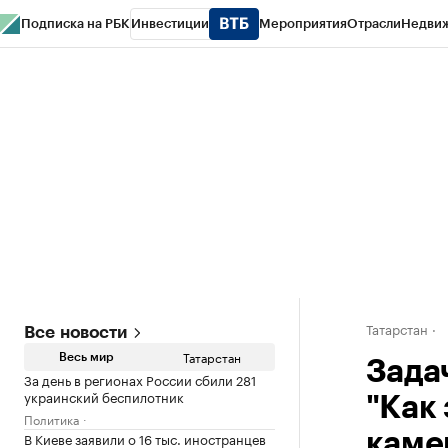
Подписка на РБК
Инвестиции
Мероприятия
Отрасли
Недви
РБК Life
Тренды
Визионеры
Национальные проекты
Город
Стиль
Кр
Спецпроекты СПб
Конференции СПб
Спецпроекты
Проверка конт
Татарстан
Все новости
Татарстан
Весь мир
Зада
За день в регионах России сбили 281
украинский беспилотник
"Как
Политика
В Киеве заявили о 16 тыс. иностранцев
каме