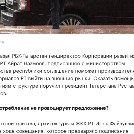
.ru
азал РБК-Татарстан гендиректор Корпорации развити
 РТ Айрат Назмеев, подписанное с министерством
ьства республики соглашение поможет производител
ериалов РТ выйти на внешние рынки. Оказать помощь
тиям структуре поручил президент Татарстана Руста
ов.
отребление не провоцирует предложение?
строительства, архитектуры и ЖКХ РТ Ирек Файзулли
в ходе совещания, которое предваряло подписание