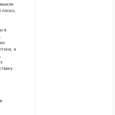
ивыкли
и плохо,
ы в
д
 из
ртона
, а
,
му
ставку
и
х