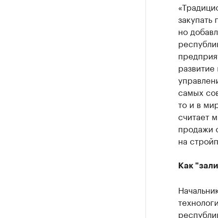
«Традици
закупать 
но добавл
республик
предприя
развитие 
управлен
самых со
то и в мир
считает м
продажи с
на стройп
Как "зали
Начальни
технологи
республи