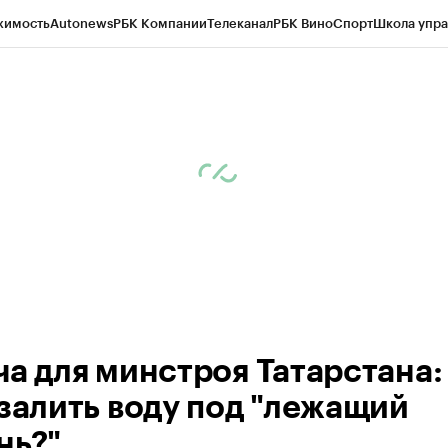
жимость
Autonews
РБК Компании
Телеканал
РБК Вино
Спорт
Школа упра
ипто
РБК Бизнес-среда
Дискуссионный клуб
Исследования
Кредитные 
рагентов
Политика
Экономика
Бизнес
Технологии и медиа
Финансы
Рын
ча для минстроя Татарстана:
 залить воду под "лежащий
нь?"