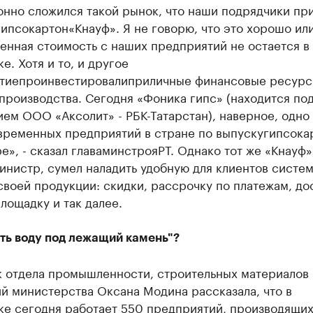
онно сложился такой рынок, что наши подрядчики пр
гип
с
окартон
«
Кнауф
». Я не говорю, что это хорошо ил
енная стоимость с наших предприятий не остается в
е. Хотя и то, и другое
тие
проинвестировали
приличные финансовые ресурс
производства. Сегодня «Фоника гипс» (находится по
ием ООО «
Аксолит
» - РБК-
Татарстан
), наверное, одно
временных предприятий в стране по выпуску
гипсока
е», - сказал глава
минстроя
РТ. Однако тот же «
Кнауф
»
инистр, сумел наладить удобную для клиентов систе
воей продукции: скидки, рассрочку по платежам, до
лощадку и так далее.
ть воду под лежащий камень"?
к отдела промышленности, строительных материалов 
й министерства Оксана Модина рассказала, что в
ке сегодня работает 550 предприятий, производящи