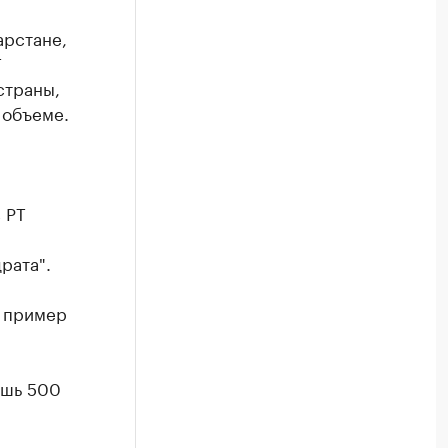
арстане,
Т
страны,
 объеме.
 РТ
рата".
н пример
ишь 500