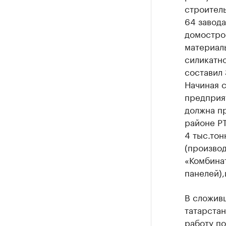
строител
64 завода
домостро
материалы
силикатно
составил 
Начиная с
предприят
должна п
районе Р
4 тыс.тон
(
произво
«Комбина
панелей),
В сложивш
татарста
работу по