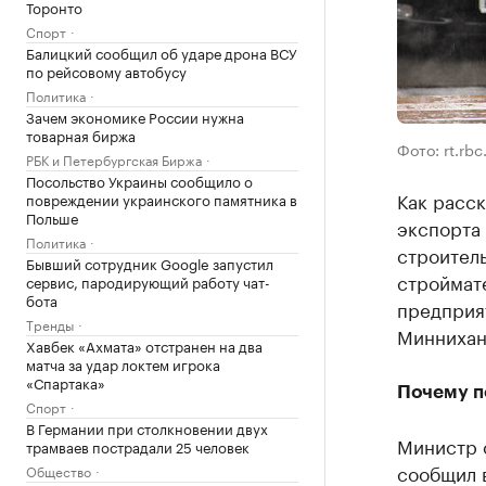
Торонто
Спорт
Балицкий сообщил об ударе дрона ВСУ
по рейсовому автобусу
Политика
Зачем экономике России нужна
товарная биржа
Фото: rt.rbc
РБК и Петербургская Биржа
Посольство Украины сообщило о
Как расск
повреждении украинского памятника в
Польше
экспорта
Политика
строител
Бывший сотрудник Google запустил
строймат
сервис, пародирующий работу чат-
бота
предприя
Тренды
Миннихан
Хавбек «Ахмата» отстранен на два
матча за удар локтем игрока
«Спартака»
Почему п
Спорт
В Германии при столкновении двух
Министр 
трамваев пострадали 25 человек
сообщил 
Общество