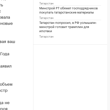
Татарстан
ть
Минстрой РТ обяжет господрядчиков
с
покупать татарстанские материалы
овала
Татарстан
 новые
Татарстан попросил, в РФ услышали:
минстрой готовит трамплин для
ипотеки
Татарстан
вая ваш
 Года
заявил
 объем
истр
да не
троя