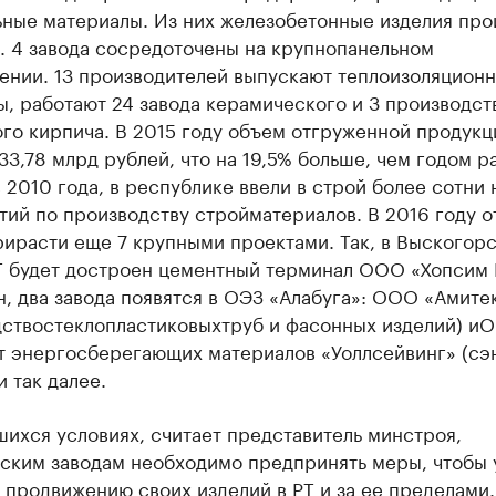
ьные материалы. Из них железобетонные изделия про
. 4 завода сосредоточены на крупнопанельном
ении. 13 производителей выпускают теплоизоляцион
, работают 24 завода керамического и 3 производст
го кирпича. В 2015 году объем отгруженной продукц
33,78 млрд рублей, что на 19,5% больше, чем годом р
 2010 года, в республике ввели в строй более сотни
ий по производству стройматериалов. В 2016 году о
рирасти еще 7 крупными проектами. Так, в Выскогор
Т будет достроен цементный терминал ООО «Хопсим 
н, два завода появятся в ОЭЗ «Алабуга»:
ООО «
Амите
дство
стеклопластиковых
труб и фасонных изделий) и
О
т энергосберегающих материалов «
Уоллсейвинг
» (
сэ
и так далее.
ихся условиях, считает представитель минстроя,
нским заводам необходимо предпринять меры, чтобы 
 продвижению своих изделий в РТ и за ее пределами.