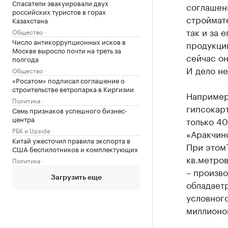
Спасатели эвакуировали двух
соглашен
российских туристов в горах
строймате
Казахстана
так и за 
Общество
Число антикоррупционных исков в
продукци
Москве выросло почти на треть за
сейчас он
полгода
И дело не
Общество
«Росатом» подписал соглашение о
строительстве ветропарка в Киргизии
Например
Политика
гипсокарт
Семь признаков успешного бизнес-
центра
только 4
РБК и Upside
«
Аракчин
Китай ужесточил правила экспорта в
При этом
США беспилотников и комплектующих
кв.метро
Политика
– произво
Загрузить еще
обладает
условного
миллионо