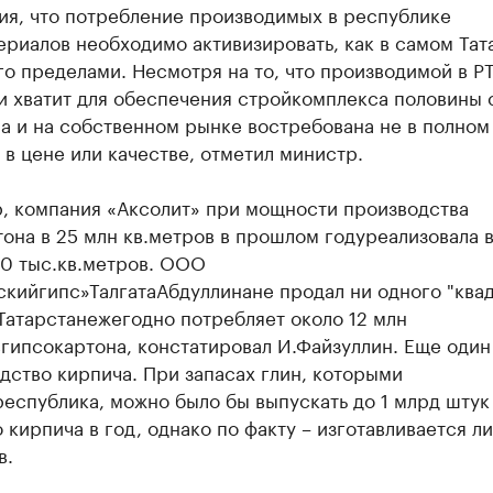
ия, что потребление производимых в республике
риалов необходимо активизировать, как в самом Тат
его пределами. Несмотря на то, что производимой в Р
и хватит для обеспечения стройкомплекса половины 
а и на собственном рынке востребована не в полном
 в цене или качестве, отметил министр.
, компания «Аксолит» при мощности производства
она в 25 млн кв.метров
в прошлом году
реализовала в
00 тыс.кв.метров. ООО
ский
гипс»
Талгата
Абдуллина
не продал ни одного "квад
Татарстан
ежегодно потребляет около 12 млн
в
гипсокартона
, констатировал И.Файзуллин. Еще оди
дство кирпича. При запасах глин, которыми
республика
, можно было бы выпускать до 1 млрд штук
 кирпича в год, однако по факту – изготавливается л
в.