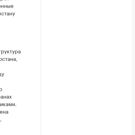
енные
рстану
труктура
рстана,
ду
ю
ранах
иками.
ена
,