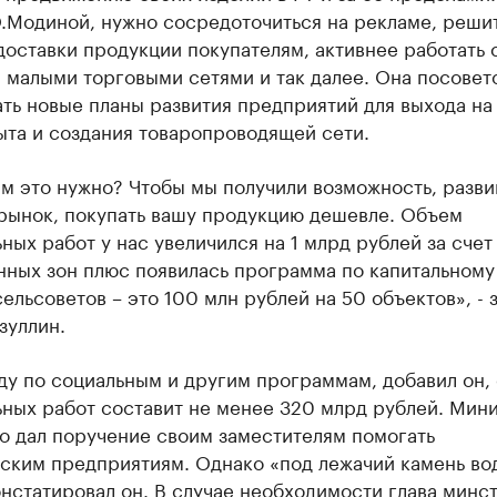
.Модиной, нужно сосредоточиться на рекламе, реши
оставки продукции покупателям, активнее работать 
 малыми торговыми сетями и так далее. Она посовет
ть новые планы развития предприятий для выхода на
ыта и создания товаропроводящей сети.
м это нужно? Чтобы мы получили возможность, разви
рынок, покупать вашу продукцию дешевле. Объем
ных работ у нас увеличился на 1 млрд рублей за счет
нных зон плюс появилась программа по капитальному
ельсоветов – это 100 млн рублей на 50 объектов», - 
зуллин.
ду по социальным и другим программам, добавил он,
ьных работ составит не менее 320 млрд рублей. Мин
то дал поручение своим заместителям помогать
нским предприятиям. Однако «под лежачий камень во
онстатировал он. В случае необходимости глава минс