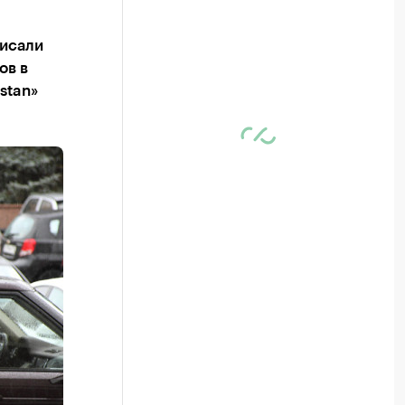
писали
ов в
stan»