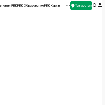
Татарстан
вления РБК
РБК Образование
РБК Курсы
рейтинги
Франшизы
Газета
ок наличной валюты