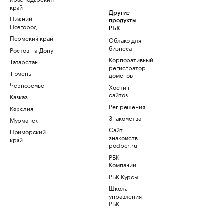
край
Другие
Нижний
продукты
Новгород
РБК
Пермский край
Облако для
бизнеса
Ростов-на-Дону
Корпоративный
Татарстан
регистратор
Тюмень
доменов
Черноземье
Хостинг
сайтов
Кавказ
Рег.решения
Карелия
Знакомства
Мурманск
Сайт
Приморский
знакомств
край
podbor.ru
РБК
Компании
РБК Курсы
Школа
управления
РБК