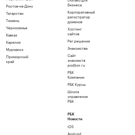
бизнеса
Ростов-на-Дону
Корпоративный
Татарстан
регистратор
Тюмень
доменов
Черноземье
Хостинг
сайтов
Кавказ
Рег.решения
Карелия
Знакомства
Мурманск
Сайт
Приморский
знакомств
край
podbor.ru
РБК
Компании
РБК Курсы
Школа
управления
РБК
РБК
Новости
iOS
Android