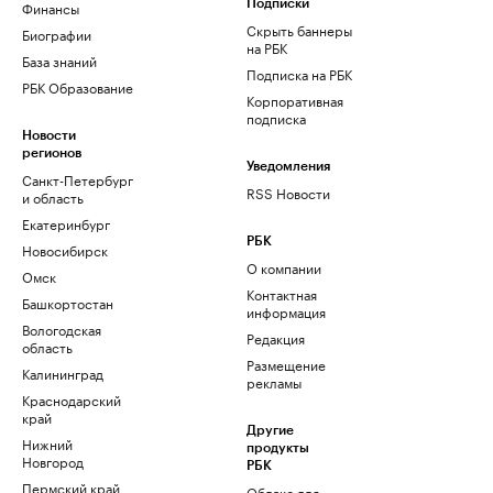
Финансы
Подписки
Скрыть баннеры
Биографии
на РБК
База знаний
Подписка на РБК
РБК Образование
Корпоративная
подписка
Новости
регионов
Уведомления
Санкт-Петербург
RSS Новости
и область
Екатеринбург
РБК
Новосибирск
О компании
Омск
Контактная
Башкортостан
информация
Вологодская
Редакция
область
Размещение
Калининград
рекламы
Краснодарский
край
Другие
Нижний
продукты
Новгород
РБК
Пермский край
Облако для