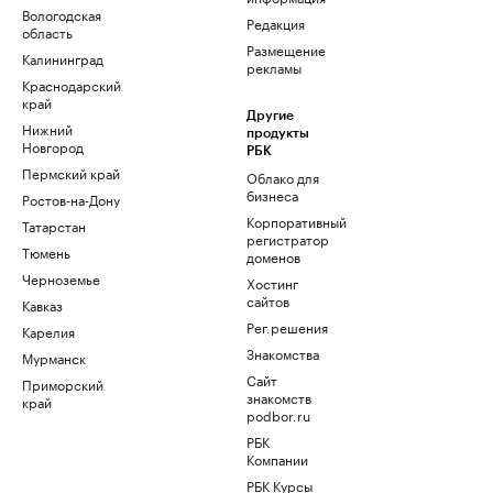
Вологодская
Редакция
область
Размещение
Калининград
рекламы
Краснодарский
край
Другие
Нижний
продукты
Новгород
РБК
Пермский край
Облако для
бизнеса
Ростов-на-Дону
Корпоративный
Татарстан
регистратор
Тюмень
доменов
Черноземье
Хостинг
сайтов
Кавказ
Рег.решения
Карелия
Знакомства
Мурманск
Сайт
Приморский
знакомств
край
podbor.ru
РБК
Компании
РБК Курсы