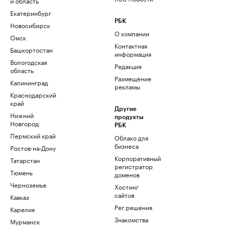
и область
Екатеринбург
РБК
Новосибирск
О компании
Омск
Контактная
Башкортостан
информация
Вологодская
Редакция
область
Размещение
Калининград
рекламы
Краснодарский
край
Другие
Нижний
продукты
Новгород
РБК
Пермский край
Облако для
бизнеса
Ростов-на-Дону
Корпоративный
Татарстан
регистратор
Тюмень
доменов
Черноземье
Хостинг
сайтов
Кавказ
Рег.решения
Карелия
Знакомства
Мурманск