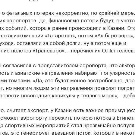
 о фатальных потерях некорректно, по крайней мере,
х аэропортов. Да, финансовые потери будут, с учето
х событий, которые ранее происходили в Казани. Эт
во авиакомпании «Татарстан», потом «Ак барс аэро»,
уходя, оставляли за собой долги, ну а потом еще и
ие полетов «Трансаэро», - перечислил О.Пантелеев.
 согласился с представителем аэропорта, что альте
есть и азиатские направления набирают популярность,
и темпами. «Да, это будет менее востребовано, дор
т, но многим людям эти направления позволят погрет
ровести новогодние каникулы у теплого моря», - доба
о, считает эксперт, у Казани есть важное преимущес
оможет аэропорту пережить потерю потока в Египет.
да спортивных мероприятий стал чрезвычайно попул
тов, это генерирует въездной поток, который в неко