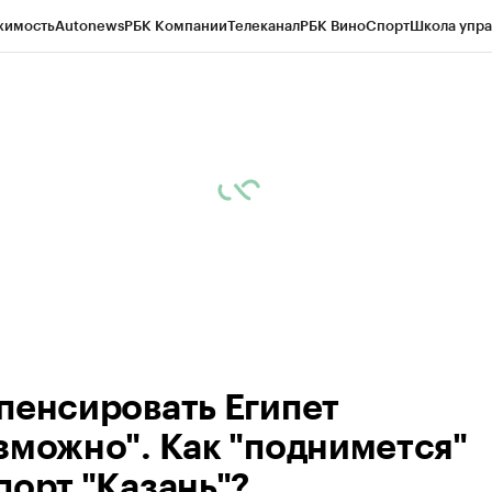
жимость
Autonews
РБК Компании
Телеканал
РБК Вино
Спорт
Школа упра
ипто
РБК Бизнес-среда
Дискуссионный клуб
Исследования
Кредитные 
рагентов
Политика
Экономика
Бизнес
Технологии и медиа
Финансы
Рын
пенсировать Египет
зможно". Как "поднимется"
порт "Казань"?