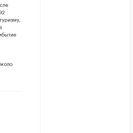
осле
92
туризму,
з
рибытие
около