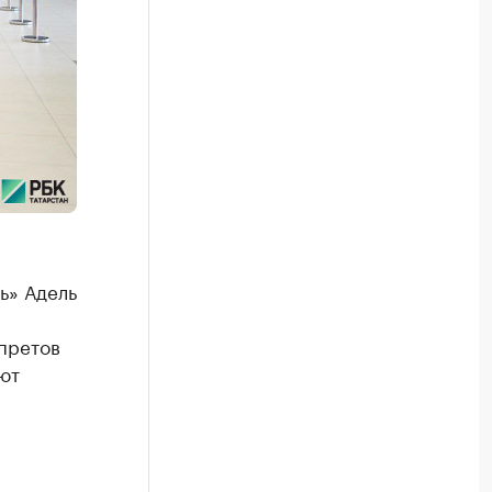
ь» Адель
апретов
ют