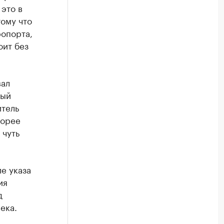
 это в
ому что
опорта,
оит без
вал
вый
итель
корее
 чуть
е указа
ия
д
ека.