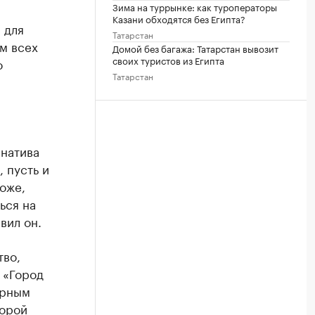
Зима на туррынке: как туроператоры
Казани обходятся без Египта?
 для
Татарстан
м всех
Домой без багажа: Татарстан вывозит
своих туристов из Египта
о
Татарстан
рнатива
 пусть и
оже,
ься на
вил он.
тво,
 «Город
ярным
торой