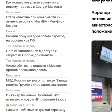
Как испанские власти готовятся к
новому прорыву в Сеуту и Мелилью
Политика
Аэропорт 
Стала известна причина смерти 29-
оставшись
летнего игрока клуба НБА «Мемфис»
Кларка
авиаотрас
Спорт
положени
Кабмин поручил доработать переход
на российское ПО
Технологии и медиа
Gemini заподозрили в доступе к
закрытым Google-документам
Технологии и медиа
Число сбитых на подлете к Москве
дронов превысило десять
Политика
МИД России заявил о попытках Запада
втянуть Грузию в «кровавые авантюры»
Политика
Инженер по имени Прометей. Что
известно о новом ИИ-стартапе Безоса
Подписка на РБК
Пашинян объявил закрытой страницу