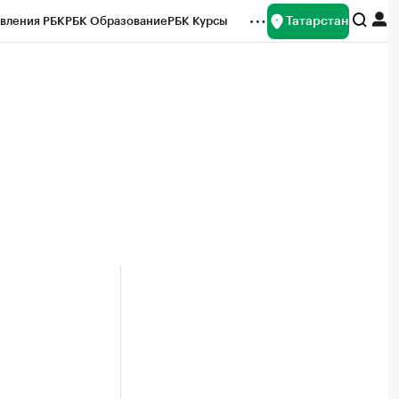
Татарстан
вления РБК
РБК Образование
РБК Курсы
рейтинги
Франшизы
Газета
ок наличной валюты