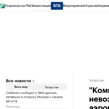
Подписка на РБК
Инвестиции
Мероприятия
Отрасли
Недви
РБК Life
Тренды
Визионеры
Национальные проекты
Город
Стиль
Кр
Спецпроекты СПб
Конференции СПб
Спецпроекты
Проверка конт
Татарстан
Все новости
Татарстан
Весь мир
"Ком
Собянин сообщил о 1984 дронах,
летевших в сторону Москвы с начала
нево
августа
Политика
аэро