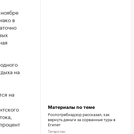
 ноябре
нако в
аточно
вых
ная
 одного
тдыха на
тся на
Материалы по теме
нтского
Роспотребнадзор рассказал, как
тока,
вернуть деньги за сорванные туры в
(процент
Египет
Татарстан