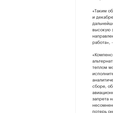
«Таким о
и декабре
дальнейш
высокую з
направлен
работа», 
«Компенс
альтернат
теплом мо
исполнит
аналитиче
сборе, о
авиационн
запрета 
несомнен
потерь он