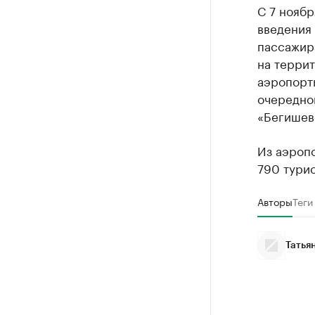
С 7 ноябр
введения 
пассажира
на террит
аэропорты
очередно
«Бегишев
Из аэропо
790 турис
Авторы
Теги
Татья