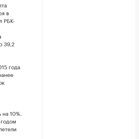
пта
ря в
л РБК-
а
о 39,2
015 года
ранее
ок
 на 10%.
 годом
улетели