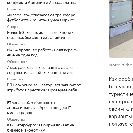
конфликта Армении и Азербайджана
Политика
«Фламенго» отказался от трансфера
футболиста «Зенита» Луиса Энрике
Спорт
Более 50 тыс. домов на юге Японии
остались без света из-за тайфуна
Общество
NASA продлило работу «Вояджера-2»
еще на один год
Общество
Фото: rt.rbc
Axios рассказал, как Трамп оказался в
ловушке из-за войны и памятников
Как сообщ
Политика
✍🏻 Насколько ваш авторитет зависит от
Гатауллин
атрибутов престижа? Проверьте себя
туристиче
на переле
FT узнала об «убежище от
апокалипсиса» в Аргентине для IT-
своим кл
миллиардеров
варианты
Общество
пользуетс
Как Петербургская биржа влияет на
бизнес и экономику