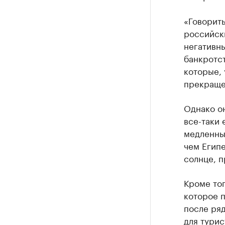
«Говорить
российски
негативны
банкротст
которые, 
прекращен
Однако он
все-таки 
медленным
чем Египе
солнце, п
Кроме тог
которое п
после ря
для турис