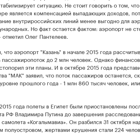
табилизирует ситуацию. Не стоит говорить о том, что
ере является компенсацией выпадающих доходов, пот
ание внутрироссийских линий менее выгодно для аэр
народных. Но факт остается фактом: аэропорт не ст
- отметил Олег Пантелеев.
 что аэропорт "Казань" в начале 2015 года рассчиты
ь пассажиропоток до 2 млн человек. Однако финансо
стопорил эти планы. И в октябре 2015 года представ
ва "МАК" заявил, что поток пассажиров останется, с
 уровне прошлого года - 1 млн 860 тысяч человек, или
2015 года полеты в Египет были приостановлены посл
та РФ Владимира Путина до завершения расследован
самолета «Когалымавиа». Он разбился 31 октября на
м полуостровом, жертвами крушения стали 224 челов