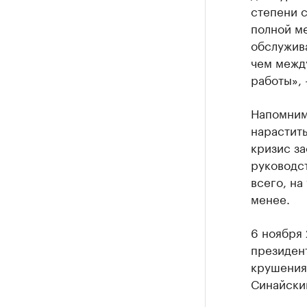
степени с
полной м
обслужив
чем между
работы», 
Напомним,
нарастит
кризис за
руководст
всего, на
менее.
6 ноября 
президен
крушения 
Синайски