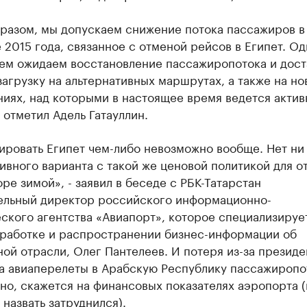
бразом, мы допускаем снижение потока пассажиров в
 2015 года, связанное с отменой рейсов в Египет. Од
ем ожидаем восстановление пассажиропотока и дост
агрузку на альтернативных маршрутах, а также на но
иях, над которыми в настоящее время ведется актив
- отметил Адель Гатауллин.
ировать Египет чем-либо невозможно вообще. Нет ни
ивного варианта с такой же ценовой политикой для о
ре зимой», - заявил в беседе с РБК-Татарстан
ельный директор российского информационно-
ского агентства «Авиапорт», которое специализируе
бработке и распространении бизнес-информации об
ой отрасли, Олег Пантелеев. И потеря из-за президе
на авиаперелеты в Арабскую Республику пассажиропо
но, скажется на финансовых показателях аэропорта 
 назвать затруднился).