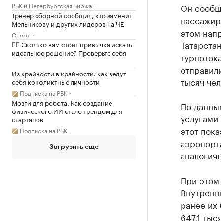
РБК и Петербургская Биржа
Он сообщи
Тренер сборной сообщил, кто заменит
пассажиро
Мельникову и других лидеров на ЧЕ
этом напр
Спорт
Татарстан
✍🏻 Сколько вам стоит привычка искать
идеальное решение? Проверьте себя
турпотока
отправили
Из крайности в крайности: как ведут
тысяч чел
себя конфликтные личности
Подписка на РБК
Мозги для робота. Как создание
По данным
физического ИИ стало трендом для
услугами 
стартапов
этот пока
Подписка на РБК
аэропорта
Загрузить еще
аналогич
При этом 
Внутренни
ранее их 
647,1 тыс