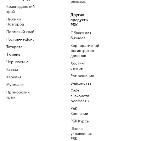
рекламы
Краснодарский
край
Другие
Нижний
продукты
Новгород
РБК
Пермский край
Облако для
бизнеса
Ростов-на-Дону
Корпоративный
Татарстан
регистратор
Тюмень
доменов
Черноземье
Хостинг
сайтов
Кавказ
Рег.решения
Карелия
Знакомства
Мурманск
Сайт
Приморский
знакомств
край
podbor.ru
РБК
Компании
РБК Курсы
Школа
управления
РБК