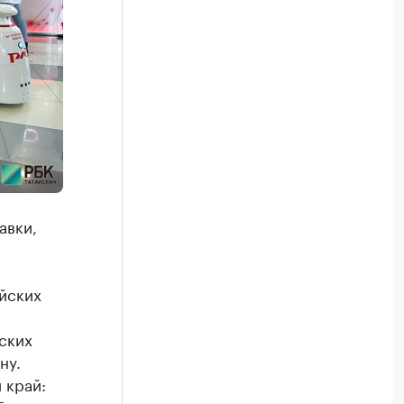
авки,
ийских
йских
ну.
 край: