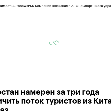
жимость
Autonews
РБК Компании
Телеканал
РБК Вино
Спорт
Школа упра
ипто
РБК Бизнес-среда
Дискуссионный клуб
Исследования
Кредитные 
рагентов
Политика
Экономика
Бизнес
Технологии и медиа
Финансы
Рын
рстан намерен за три года
чить поток туристов из Кита
раз