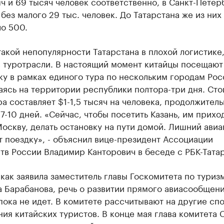
яч и 69 тысяч человек соответственно, в Санкт-Петер
без малого 29 тыс. человек. До Татарстана же из них
о 500.
акой непопулярности Татарстана в плохой логистике
в туротрасли. В настоящий момент китайцы посещают
у в рамках единого тура по нескольким городам Рос
ясь на территории республики полтора-три дня. Сто
ра составляет $1-1,5 тысяч на человека, продолжител
 7-10 дней. «Сейчас, чтобы посетить Казань, им прихо
Москву, делать остановку на пути домой. Лишний ави
 поездку», - объяснил вице-президент Ассоциации
тв России Владимир Канторович в беседе с РБК-Татар
как заявила заместитель главы Госкомитета по туриз
 Барабанова, речь о развитии прямого авиасообщени
ока не идет. В комитете рассчитывают на другие сп
ия китайских туристов. В конце мая глава комитета 