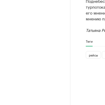
Поднебесн
турпотока
его мнени
мнению пр
Татьяна Р
Теги
рейсы