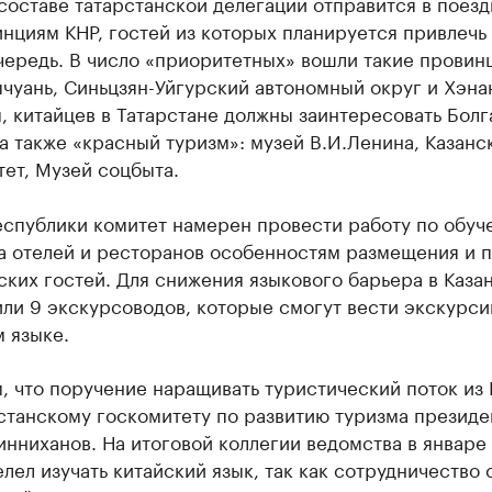
составе татарстанской делегации отправится в поезд
нциям КНР, гостей из которых планируется привлечь 
ередь. В число «приоритетных» вошли такие провинц
чуань, Синьцзян-Уйгурский автономный округ и Хэна
, китайцев в Татарстане должны заинтересовать Болг
а также «красный туризм»: музей В.И.Ленина, Казанс
ет, Музей соцбыта.
еспублики комитет намерен провести работу по обуч
а отелей и ресторанов особенностям размещения и п
ских гостей. Для снижения языкового барьера в Каза
ли 9 экскурсоводов, которые смогут вести экскурси
 языке.
 что поручение наращивать туристический поток из 
станскому госкомитету по развитию туризма президе
нниханов. На итоговой коллегии ведомства в январе
елел изучать китайский язык, так как сотрудничество 