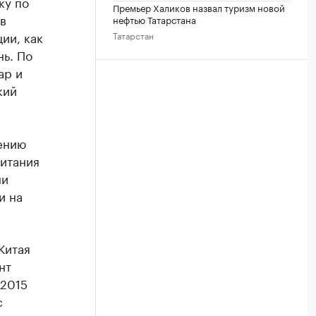
ку по
Премьер Халиков назвал туризм новой
в
нефтью Татарстана
ии, как
Татарстан
нь. По
ар и
кий
ению
итания
ни
и на
Китая
нт
 2015
с