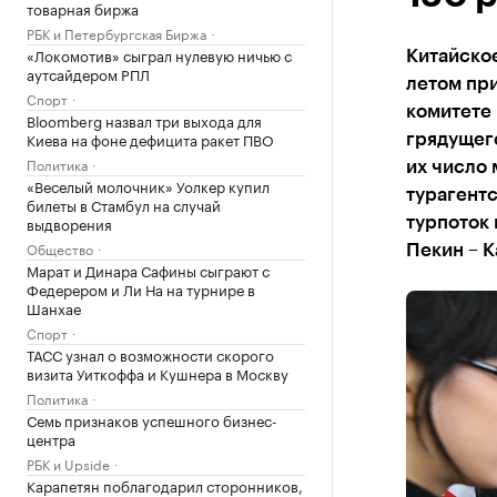
товарная биржа
РБК и Петербургская Биржа
«Локомотив» сыграл нулевую ничью с
Китайско
аутсайдером РПЛ
летом при
Спорт
комитете 
Bloomberg назвал три выхода для
Киева на фоне дефицита ракет ПВО
грядущего
Политика
их число 
«Веселый молочник» Уолкер купил
турагентс
билеты в Стамбул на случай
выдворения
турпоток
Общество
Пекин – К
Марат и Динара Сафины сыграют с
Федерером и Ли На на турнире в
Шанхае
Спорт
ТАСС узнал о возможности скорого
визита Уиткоффа и Кушнера в Москву
Политика
Семь признаков успешного бизнес-
центра
РБК и Upside
Карапетян поблагодарил сторонников,