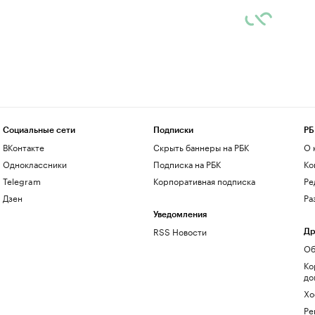
Социальные сети
Подписки
РБ
ВКонтакте
Скрыть баннеры на РБК
О 
Одноклассники
Подписка на РБК
Ко
Telegram
Корпоративная подписка
Ре
Дзен
Ра
Уведомления
RSS Новости
Др
Об
Ко
до
Хо
Ре