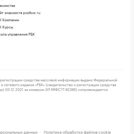
акомства
йт знакомств podbor.ru
К Компании
К Курсы
ола управления РБК
регистрации средства массовой информации выдано Федеральной
и сетевого издания «РБК» (свидетельство о регистрации средства
ор) 03.12.2021 за номером ЭЛ №ФС77-82385) сопровождаются
ерсональных данных
Политика обработки файлов cookie
·