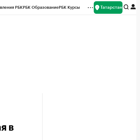
Татарстан
вления РБК
РБК Образование
РБК Курсы
рейтинги
Франшизы
Газета
ок наличной валюты
я в