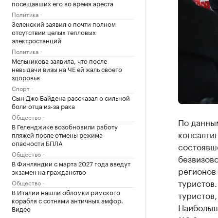
посещавших его во время ареста
Политика
Зеленский заявил о почти полном
отсутствии целых тепловых
электростанций
Политика
Мельникова заявила, что после
невыдачи визы на ЧЕ ей жаль своего
здоровья
Спорт
Сын Джо Байдена рассказал о сильной
боли отца из-за рака
Общество
По данны
В Геленджике возобновили работу
консалтин
пляжей после отмены режима
опасности БПЛА
состоявше
Общество
безвизово
В Финляндии с марта 2027 года введут
регионов
экзамен на гражданство
туристов.
Общество
В Италии нашли обломки римского
туристов,
корабля с сотнями античных амфор.
Наибольш
Видео