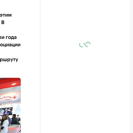
 этим
 В
ри года
социации
аршруту