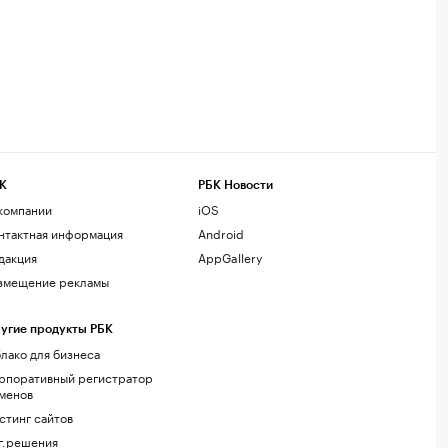
К
РБК Новости
компании
iOS
нтактная информация
Android
дакция
AppGallery
змещение рекламы
угие продукты РБК
лако для бизнеса
рпоративный регистратор
менов
стинг сайтов
г.решения