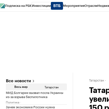
Подписка на РБК
Инвестиции
Мероприятия
Отрасли
Недви
РБК Life
Тренды
Визионеры
Национальные проекты
Город
Стиль
Кр
Спецпроекты СПб
Конференции СПб
Спецпроекты
Проверка конт
Татарстан
Все новости
Татарстан
Весь мир
Тата
МИД Болгарии вызвал посла Украины
из-за взрыва беспилотника
увели
Политика
Зачем экономике России нужна
150 