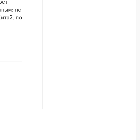
ост
чным: по
итай, по