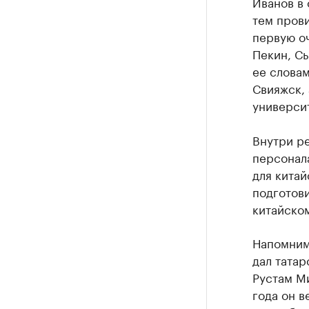
Иванов в 
тем прови
первую оч
Пекин, Сы
ее словам
Свияжск, 
университ
Внутри р
персонал
для китай
подготови
китайском
Напомним,
дал татар
Рустам Ми
года он в