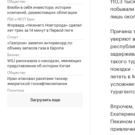
110,3 тыс
Общество
Влюби в себя инвестора: истории
побывали 
компаний, разместивших облигации
лишь окол
РБК и МСП Банк
Форвард «Нижнего Новгорода» сделал
хет-трик за 14 минут в Первой лиге
Причина т
Спорт
уверяют 
«Газпром» заметил антирекорд по
республик
объему запасов газа в Европе
задержива
Бизнес
такого ту
WSJ рассказала о находках, меняющих
представление об истории Китая
поездки -
Общество
лететь в 
Иран атаковал ракетами танкер
усложняет
эмиратской госнефтекомпании
Политика
турагентс
Загрузить еще
Впрочем, 
Екатерина
Пекином п
привлечен