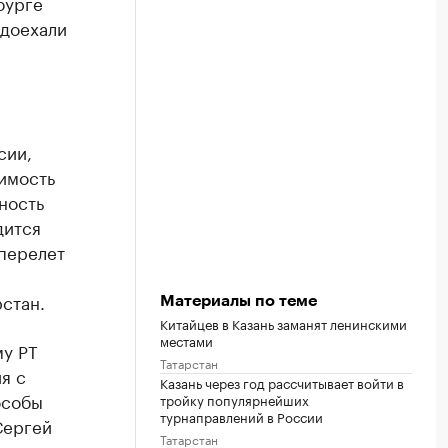
бурге
 доехали
,
сии,
имость
ьность
дится
аперелет
стан.
Материалы по теме
Китайцев в Казань заманят ленинскими
местами
му РТ
Татарстан
я с
Казань через год рассчитывает войти в
особы
тройку популярнейших
турнаправлений в России
Сергей
Татарстан