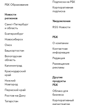
Подписка на РБК
РБК Образование
Корпоративная
подписка
Новости
регионов
Уведомления
Санкт-Петербург
RSS Новости
и область
Екатеринбург
РБК
Новосибирск
О компании
Омск
Контактная
Башкортостан
информация
Вологодская
Редакция
область
Размещение
Калининград
рекламы
Краснодарский
край
Другие
Нижний
продукты
Новгород
РБК
Пермский край
Облако для
бизнеса
Ростов-на-Дону
Корпоративный
Татарстан
регистратор