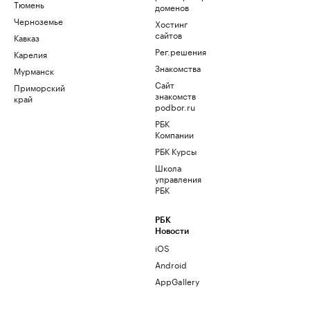
Тюмень
доменов
Черноземье
Хостинг
сайтов
Кавказ
Рег.решения
Карелия
Знакомства
Мурманск
Сайт
Приморский
знакомств
край
podbor.ru
РБК
Компании
РБК Курсы
Школа
управления
РБК
РБК
Новости
iOS
Android
AppGallery