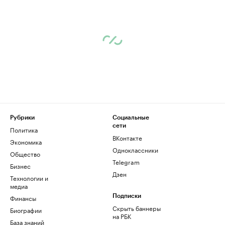
Рубрики
Социальные
сети
Политика
ВКонтакте
Экономика
Одноклассники
Общество
Telegram
Бизнес
Дзен
Технологии и
медиа
Финансы
Подписки
Скрыть баннеры
Биографии
на РБК
База знаний