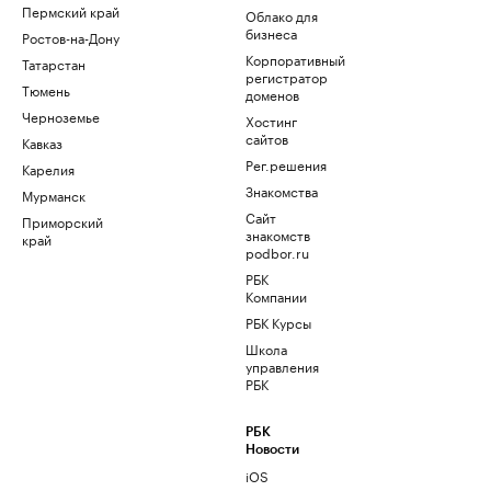
Пермский край
Облако для
бизнеса
Ростов-на-Дону
Корпоративный
Татарстан
регистратор
Тюмень
доменов
Черноземье
Хостинг
сайтов
Кавказ
Рег.решения
Карелия
Знакомства
Мурманск
Сайт
Приморский
знакомств
край
podbor.ru
РБК
Компании
РБК Курсы
Школа
управления
РБК
РБК
Новости
iOS