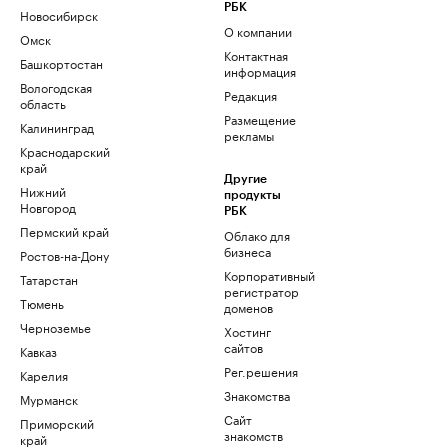
РБК
Новосибирск
О компании
Омск
Контактная
Башкортостан
информация
Вологодская
Редакция
область
Размещение
Калининград
рекламы
Краснодарский
край
Другие
Нижний
продукты
Новгород
РБК
Пермский край
Облако для
бизнеса
Ростов-на-Дону
Корпоративный
Татарстан
регистратор
Тюмень
доменов
Черноземье
Хостинг
сайтов
Кавказ
Рег.решения
Карелия
Знакомства
Мурманск
Сайт
Приморский
знакомств
край