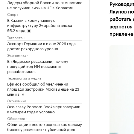
Лидеры сборной России по гимнастике
Руководит
не получили визы на ЧЕ в Хорватии
Якупов по
Спорт
В Казани в коммунальную
работать 
инфраструктуру Экорайона вложат
вернется
₽5,2 млрд
привлече
Татарстан
Экспорт Германии в июне 2026 года
достиг рекордного уровня
Экономика
В «Яндексе» рассказали, почему
пишущий код ИИ не заменит
разработчиков
Технологии и медиа
Ефимов сообщил об увеличении
площади застройки Москвы еще на 23
млн кв. м
Экономика
Экс-главу Popcorn Books приговорили
к четырем годам условно
Общество
Облигации вместо кредита: как малому
бизнесу разместить публичный долг