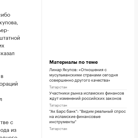
сибо
купова,
ьер-
штатной
их
сказал
Материалы по теме
Линар Якупов: «Отношения с
 в
мусульманскими странами сегодня
совершенно другого качества»
пораций
Татарстан
Участники рынка исламских финансов
л
ждут изменений российских законов
Татарстан
"Ак Барс банк": "Видим реальный спрос
на исламские финансовые
тве с
инструменты"
ода из
Татарстан
реднего