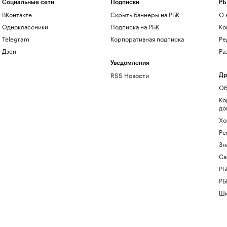
Социальные сети
Подписки
РБ
ВКонтакте
Скрыть баннеры на РБК
О 
Одноклассники
Подписка на РБК
Ко
Telegram
Корпоративная подписка
Ре
Дзен
Ра
Уведомления
RSS Новости
Др
Об
Ко
до
Хо
Ре
Зн
Са
РБ
РБ
Шк