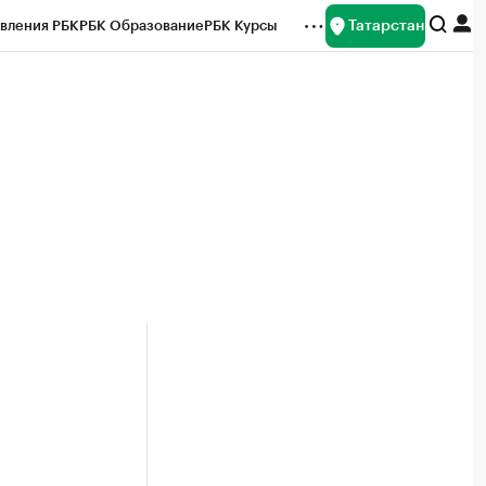
Татарстан
вления РБК
РБК Образование
РБК Курсы
рейтинги
Франшизы
Газета
ок наличной валюты