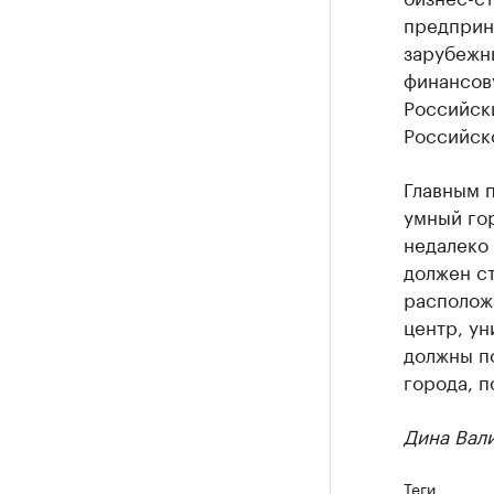
предприни
зарубежн
финансов
Российск
Российск
Главным п
умный гор
недалеко 
должен ст
располож
центр, ун
должны по
города, п
Дина Вал
Теги