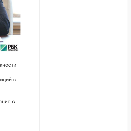
лжности
о
иций в
-
ение с
т