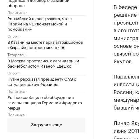
обороне
В беседе 
Политика
решение 
Российский пловец заявил, что в
президент
Париже на ЧЕ «воняет мочой и
помойками»
в агентст
Спорт
министра
В Казани на месте парка аттракционов
основе о
«Кырлай» построят мечеть
связей со
Татарстан
Якупов.
В Москве простились с легендарным
баскетболистом Иваном Едешко
Спорт
Параллел
Путин рассказал президенту ОАЭ о
инвестиц
ситуации вокруг Украины
России, к
Политика
Politico сообщило об обсуждении
междунар
замены канцлера Германии Фридриха
бывший ч
Мерца
Политика
Линар Яку
Загрузить еще
июня 2011
бизнес-ст