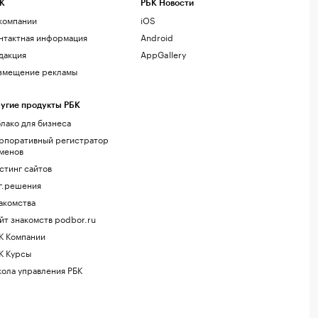
К
РБК Новости
компании
iOS
нтактная информация
Android
дакция
AppGallery
змещение рекламы
угие продукты РБК
лако для бизнеса
рпоративный регистратор
менов
стинг сайтов
г.решения
акомства
йт знакомств podbor.ru
К Компании
К Курсы
ола управления РБК