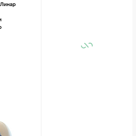
 Линар
и
о