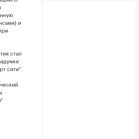
н
онную
нсами) и
при
тия стал
задумке
рт сити"
ический
ы
"