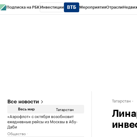
Подписка на РБК
Инвестиции
Мероприятия
Отрасли
Недви
РБК Life
Тренды
Визионеры
Национальные проекты
Город
Стиль
Кр
Спецпроекты СПб
Конференции СПб
Спецпроекты
Проверка конт
Татарстан
Все новости
Татарстан
Весь мир
Лина
«Аэрофлот» с октября возобновит
ежедневные рейсы из Москвы в Абу-
инве
Даби
Общество