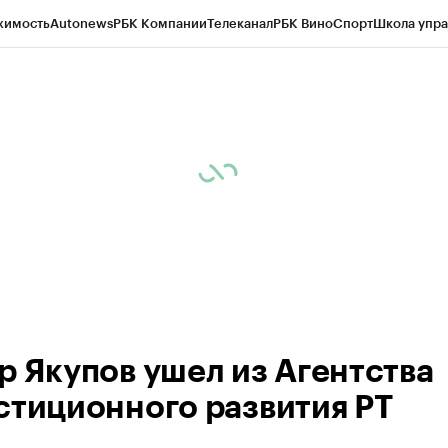
жимость
Autonews
РБК Компании
Телеканал
РБК Вино
Спорт
Школа упра
ипто
РБК Бизнес-среда
Дискуссионный клуб
Исследования
Кредитные 
рагентов
Политика
Экономика
Бизнес
Технологии и медиа
Финансы
Рын
р Якупов ушел из Агентства
стиционного развития РТ