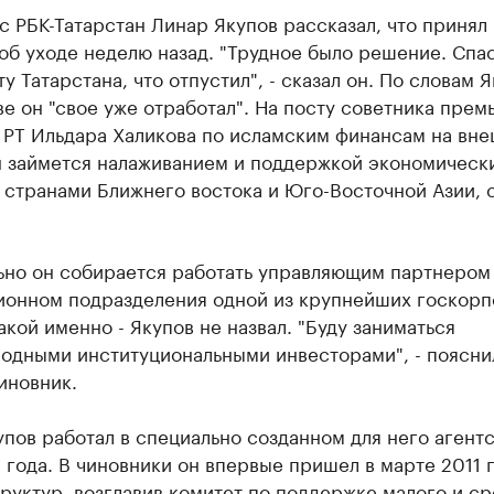
с РБК-Татарстан Линар Якупов рассказал, что принял
об уходе неделю назад. "Трудное было решение. Спа
у Татарстана, что отпустил", - сказал он. По словам Я
ве он "свое уже отработал". На посту советника прем
 РТ Ильдара Халикова по исламским финансам на вне
н займется налаживанием и поддержкой экономическ
 странами Ближнего востока и Юго-Восточной Азии, 
ьно он собирается работать управляющим партнером
ионном подразделения одной из крупнейших госкор
акой именно - Якупов не назвал. "Буду заниматься
одными институциональными инвесторами", - поясни
иновник.
пов работал в специально созданном для него агентс
 года. В чиновники он впервые пришел в марте 2011 г
руктур, возглавив комитет по поддержке малого и с