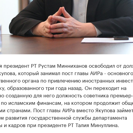
я президент РТ Рустам Минниханов освободил от до
упова, который занимал пост главы АИРа - основног
твенного органа по привлечению иностранных инвест
у, образованного три года назад. Он переходит на
о созданную для него должность советника премьер
 по исламским финансам, на котором продолжит общ
ми странами. Пост главы АИРа вместо Якупова займе
ом развития государственной службы департамента
 и кадров при президенте РТ Талия Минуллина.