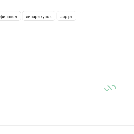
 финансы
линар якупов
аир рт