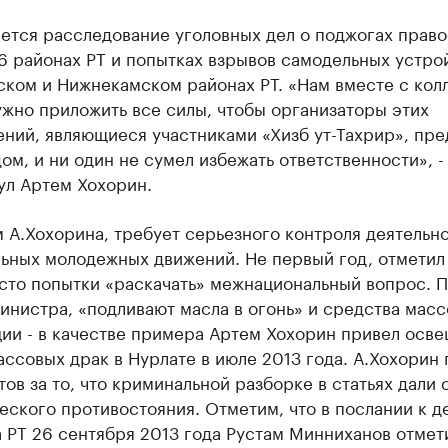
ется расследование уголовных дел о поджогах прав
6 районах РТ и попытках взрывов самодельных устро
ском и Нижнекамском районах РТ. «Нам вместе с кол
жно приложить все силы, чтобы организаторы этих
ний, являющиеся участниками «Хизб ут-Тахрир», пре
ом, и ни один не сумел избежать ответственности», -
ул Артем Хохорин.
 А.Хохорина, требует серьезного контроля деятельн
ьных молодежных движений. Не первый год, отметил 
сто попытки «раскачать» межнациональный вопрос. 
нистра, «подливают масла в огонь» и средства масс
ии - в качестве примера Артем Хохорин привел осве
ссовых драк в Нурлате в июле 2013 года. А.Хохорин
ов за то, что криминальной разборке в статьях дали 
ского противостояния. Отметим, что в послании к д
 РТ 26 сентября 2013 года Рустам Минниханов отмет