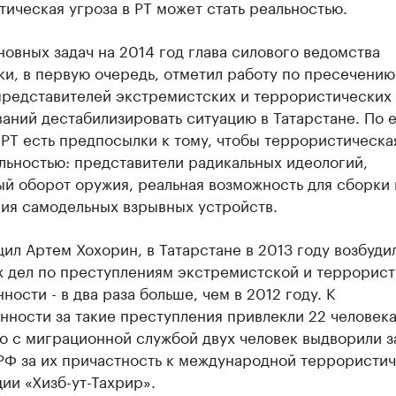
ическая угроза в РТ может стать реальностью.
овных задач на 2014 год глава силового ведомства
и, в первую очередь, отметил работу по пресечению
представителей экстремистских и террористических
ний дестабилизировать ситуацию в Татарстане. По 
 РТ есть предпосылки к тому, чтобы террористическа
льностью: представители радикальных идеологий,
й оборот оружия, реальная возможность для сборки 
ия самодельных взрывных устройств.
ил Артем Хохорин, в Татарстане в 2013 году возбуди
х дел по преступлениям экстремистской и террорис
ности - в два раза больше, чем в 2012 году. К
нности за такие преступления привлекли 22 человека
о с миграционной службой двух человек выдворили з
РФ за их причастность к международной террористи
ии «Хизб-ут-Тахрир».