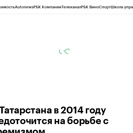
жимость
Autonews
РБК Компании
Телеканал
РБК Вино
Спорт
Школа упра
ипто
РБК Бизнес-среда
Дискуссионный клуб
Исследования
Кредитные 
рагентов
Политика
Экономика
Бизнес
Технологии и медиа
Финансы
Рын
Татарстана в 2014 году
едоточится на борьбе с
ремизмом