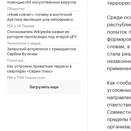
террорист
помощью ИИ искусственных вирусов
Общество
«Ноев ковчег»: почему в восточной
Среди осн
Арктике эволюция шла непрерывно
республик
РБК и УК Первая
попыток 
Сооснователь Wikipedia назвал ее
рупором пропаганды под эгидой ЦРУ
формирова
Технологии и медиа
словам, в
Зеленский встретился с президентом
стала реа
Сербии Вучичем
незаконны
Политика
Как устроены приватные террасы в
применен
квартирах «Серии плюс»
РБК и ПИК Серия плюс
Как сообщ
Загрузить еще
уголовны
направлен
ответстве
Совместн
пределы 
организац