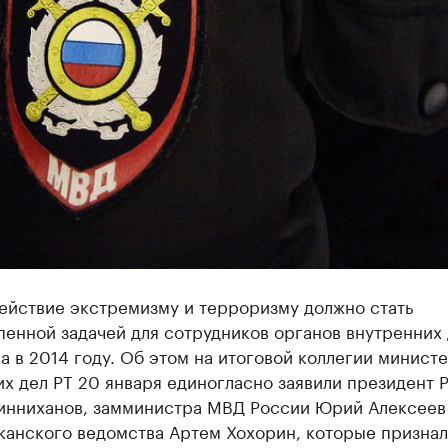
ействие экстремизму и терроризму должно стать
енной задачей для сотрудников органов внутренних
а в 2014 году. Об этом на итоговой коллегии минист
х дел РТ 20 января единогласно заявили президент 
инниханов, замминистра МВД России Юрий Алексеев 
канского ведомства Артем Хохорин, которые признал