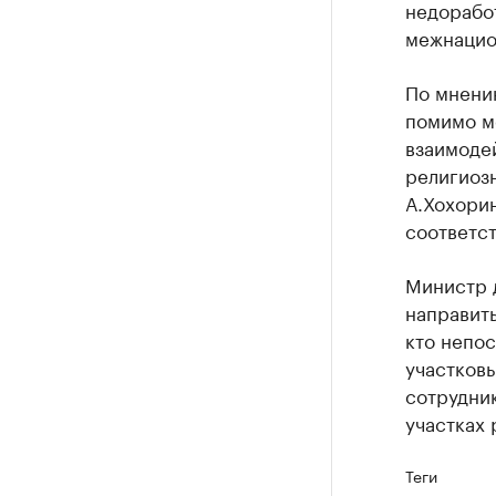
недорабо
межнацио
По мнению
помимо м
взаимодей
религиоз
А.Хохорин
соответс
Министр 
направить
кто непос
участковы
сотрудник
участках 
Теги