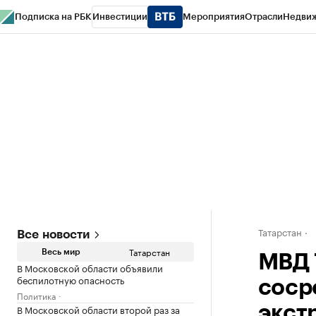
Подписка на РБК
Инвестиции
Мероприятия
Отрасли
Недви
РБК Life
Тренды
Визионеры
Национальные проекты
Город
Стиль
Кр
Спецпроекты СПб
Конференции СПб
Спецпроекты
Проверка конт
Татарстан
Все новости
Татарстан
Весь мир
МВД 
В Московской области объявили
беспилотную опасность
соср
Политика
В Московской области второй раз за
экст