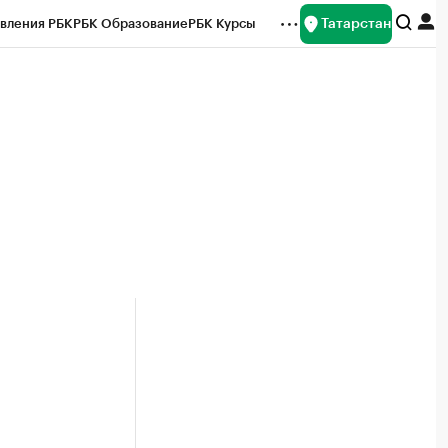
Татарстан
вления РБК
РБК Образование
РБК Курсы
рейтинги
Франшизы
Газета
ок наличной валюты