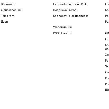
ВКонтакте
Скрыть баннеры на РБК
О 
Одноклассники
Подписка на РБК
Ко
Telegram
Корпоративная подписка
Ре
Дзен
Ра
Уведомления
RSS Новости
Др
Об
Ко
до
Хо
Ре
Зн
Са
РБ
РБ
Шк