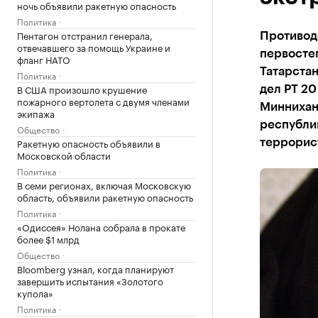
ночь объявили ракетную опасность
Политика
Пентагон отстранил генерала,
Противоде
отвечавшего за помощь Украине и
первостеп
фланг НАТО
Татарстан
Политика
В США произошло крушение
дел РТ 20
пожарного вертолета с двумя членами
Миннихан
экипажа
республи
Общество
Ракетную опасность объявили в
террорист
Московской области
Политика
В семи регионах, включая Московскую
область, объявили ракетную опасность
Политика
«Одиссея» Нолана собрала в прокате
более $1 млрд
Общество
Bloomberg узнал, когда планируют
завершить испытания «Золотого
купола»
Политика