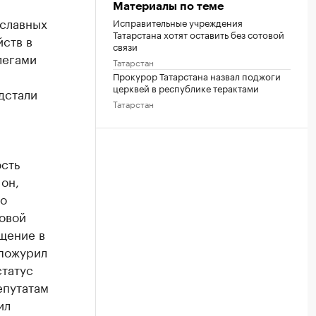
Материалы по теме
ославных
Исправительные учреждения
Татарстана хотят оставить без сотовой
йств в
связи
легами
Татарстан
Прокурор Татарстана назвал поджоги
церквей в республике терактами
дстали
Татарстан
ость
он,
По
овой
щение в
 пожурил
статус
епутатам
ил