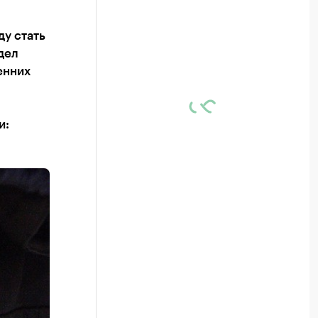
у стать
дел
енних
и: