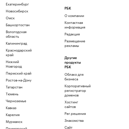
Екатеринбург
РБК
Новосибирск
О компании
Омск
Контактная
Башкортостан
информация
Вологодская
Редакция
область
Размещение
Калининград
рекламы
Краснодарский
край
Другие
Нижний
продукты
Новгород
РБК
Пермский край
Облако для
бизнеса
Ростов-на-Дону
Корпоративный
Татарстан
регистратор
Тюмень
доменов
Черноземье
Хостинг
сайтов
Кавказ
Рег.решения
Карелия
Знакомства
Мурманск
Сайт
Приморский