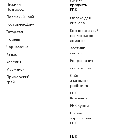
Другие
Нижний
продукты
Новгород
РБК
Пермский край
Облако для
бизнеса
Ростов-на-Дону
Корпоративный
Татарстан
регистратор
Тюмень
доменов
Черноземье
Хостинг
сайтов
Кавказ
Рег.решения
Карелия
Знакомства
Мурманск
Сайт
Приморский
знакомств
край
podbor.ru
РБК
Компании
РБК Курсы
Школа
управления
РБК
РБК