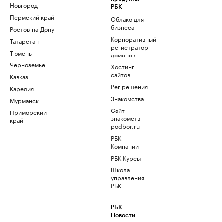
Новгород
РБК
Пермский край
Облако для
бизнеса
Ростов-на-Дону
Корпоративный
Татарстан
регистратор
Тюмень
доменов
Черноземье
Хостинг
сайтов
Кавказ
Рег.решения
Карелия
Знакомства
Мурманск
Сайт
Приморский
знакомств
край
podbor.ru
РБК
Компании
РБК Курсы
Школа
управления
РБК
РБК
Новости