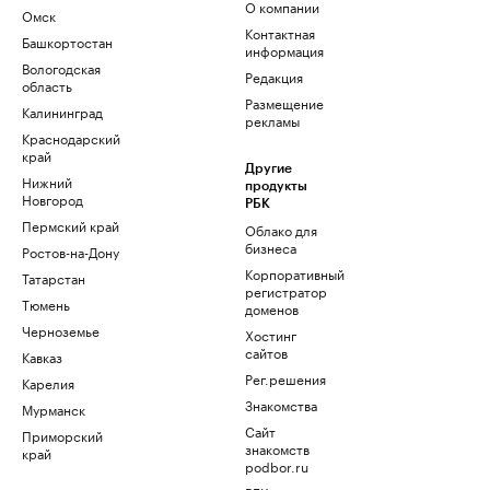
О компании
Омск
Контактная
Башкортостан
информация
Вологодская
Редакция
область
Размещение
Калининград
рекламы
Краснодарский
край
Другие
Нижний
продукты
Новгород
РБК
Пермский край
Облако для
бизнеса
Ростов-на-Дону
Корпоративный
Татарстан
регистратор
Тюмень
доменов
Черноземье
Хостинг
сайтов
Кавказ
Рег.решения
Карелия
Знакомства
Мурманск
Сайт
Приморский
знакомств
край
podbor.ru