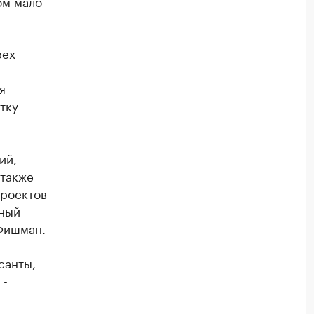
ом мало
рех
я
тку
ий,
 также
проектов
тный
 Фишман.
санты,
 -