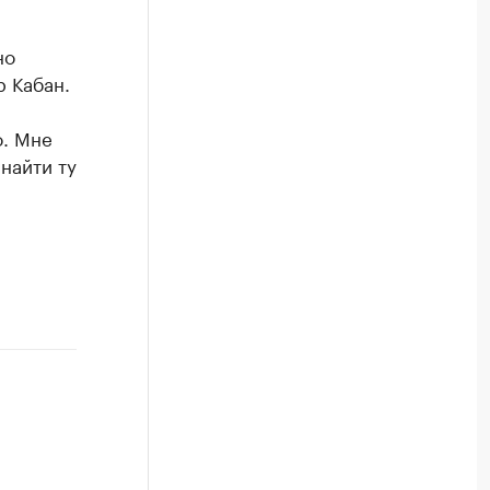
но
 Кабан.
о. Мне
найти ту