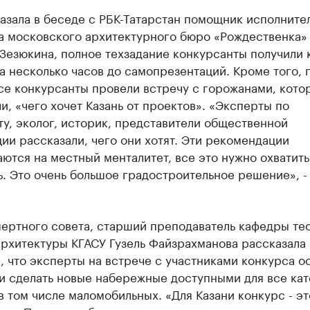
азала в беседе с РБК-Татарстан помощник исполните
а московского архитектурного бюро «Рождественка»
Зезюкина, полное техзадание конкурсанты получили 
за несколько часов до самопрезентаций. Кроме того, 
се конкурсанты провели встречу с горожанами, кото
и, «чего хочет Казань от проектов». «Эксперты по
у, эколог, историк, представители общественной
ии рассказали, чего они хотят. Эти рекомендации
ются на местный менталитет, все это нужно охватить
. Это очень большое градостроительное решение», -
пертного совета, старший преподаватель кафедры те
рхитектуры КГАСУ Гузель Файзрахманова рассказала 
, что эксперты на встрече с участниками конкурса о
и сделать новые набережные доступными для все ка
в том числе маломобильных. «Для Казани конкурс - эт