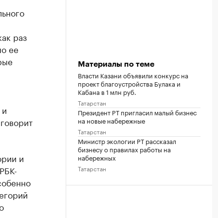
льного
как раз
по ее
рые
Материалы по теме
Власти Казани объявили конкурс на
проект благоустройства Булака и
Кабана в 1 млн руб.
Татарстан
 и
Президент РТ пригласил малый бизнес
на новые набережные
 говорит
Татарстан
Министр экологии РТ рассказал
бизнесу о правилах работы на
ории и
набережных
Татарстан
РБК-
собенно
тегорий
о