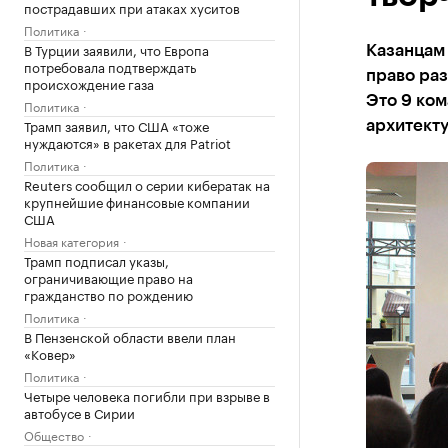
пострадавших при атаках хуситов
Политика
В Турции заявили, что Европа
Казанцам
потребовала подтверждать
право раз
происхождение газа
Это 9 ко
Политика
Трамп заявил, что США «тоже
архитект
нуждаются» в ракетах для Patriot
Политика
Reuters сообщил о серии кибератак на
крупнейшие финансовые компании
США
Новая категория
Трамп подписал указы,
ограничивающие право на
гражданство по рождению
Политика
В Пензенской области ввели план
«Ковер»
Политика
Четыре человека погибли при взрыве в
автобусе в Сирии
Общество