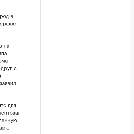
род в
вершает
в на
ипа
ома
 друг с
я
 заявил
то для
зентовал
мленную
арк,