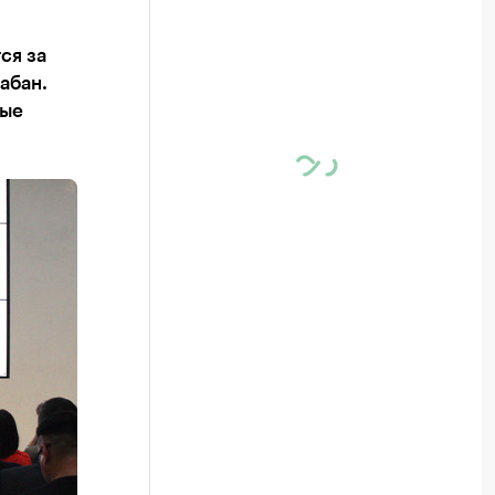
ся за
абан.
ные