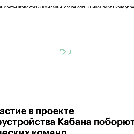
жимость
Autonews
РБК Компании
Телеканал
РБК Вино
Спорт
Школа упра
ипто
РБК Бизнес-среда
Дискуссионный клуб
Исследования
Кредитные 
рагентов
Политика
Экономика
Бизнес
Технологии и медиа
Финансы
Рын
частие в проекте
оустройства Кабана поборют
ческих команд