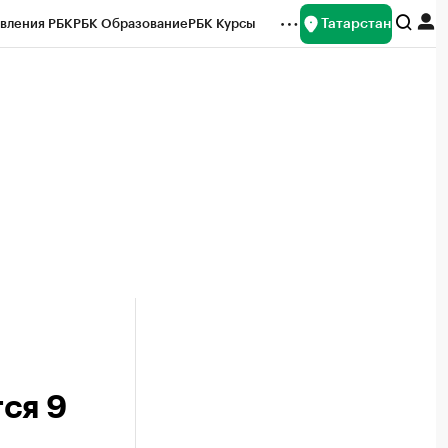
Татарстан
вления РБК
РБК Образование
РБК Курсы
рейтинги
Франшизы
Газета
ок наличной валюты
ся 9