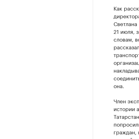
Как расск
директор
Светлана 
21 июля, 
словам, в
рассказал
транспорт
организац
накладыва
соединить
она.
Член экс
истории а
Татарстан
попросил
граждан, 