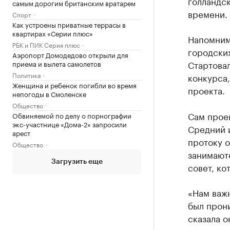
голландск
самым дорогим британским вратарем
времени.
Спорт
Как устроены приватные террасы в
квартирах «Серии плюс»
Напомним
РБК и ПИК Серия плюс
городских
Аэропорт Домодедово открыли для
Стартовал
приема и вылета самолетов
Политика
конкурса,
Женщина и ребенок погибли во время
проекта.
непогоды в Смоленске
Общество
Сам проек
Обвиняемой по делу о порнографии
экс-участнице «Дома-2» запросили
Средний и
арест
протоку о
Общество
занимают
Загрузить еще
совет, ко
«Нам важн
был прони
сказала о