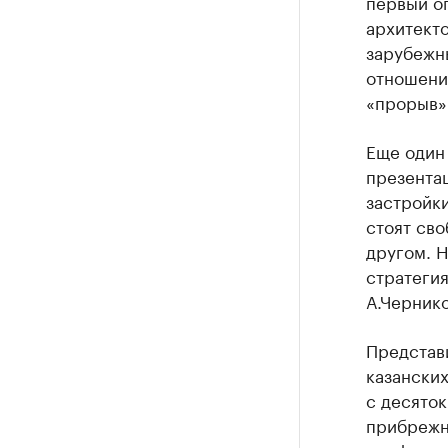
первый о
архитекто
зарубежны
отношени
«прорыв»
Еще один
презентац
застройки
стоят сво
другом. Н
стратегия
А.Чернико
Представи
казанских
с десято
прибрежн