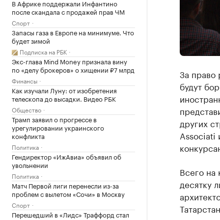
В Африке поддержали Инфантино
после скандала с продажей прав ЧМ
Спорт
Запасы газа в Европе на минимуме. Что
будет зимой
Подписка на РБК
Экс-глава Mind Money признала вину
по «делу брокеров» о хищении ₽7 млрд
За право
Финансы
будут бор
Как изучали Луну: от изобретения
иностран
телескопа до высадки. Видео РБК
представи
Общество
Трамп заявил о прогрессе в
других ст
урегулировании украинского
Associati
конфликта
конкурса
Политика
Гендиректор «ИжАвиа» объявил об
увольнении
Всего на 
Политика
десятку л
Матч Первой лиги перенесли из-за
проблем с вылетом «Сочи» в Москву
архитекто
Спорт
Татарстан
Перешедший в «Лидс» Траффорд стал