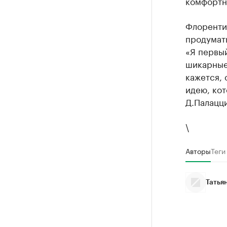
комфортн
Флоренти
продумать
«Я первый
шикарные 
кажется,
идею, кот
Д.Палацци
\
Авторы
Теги
Татья