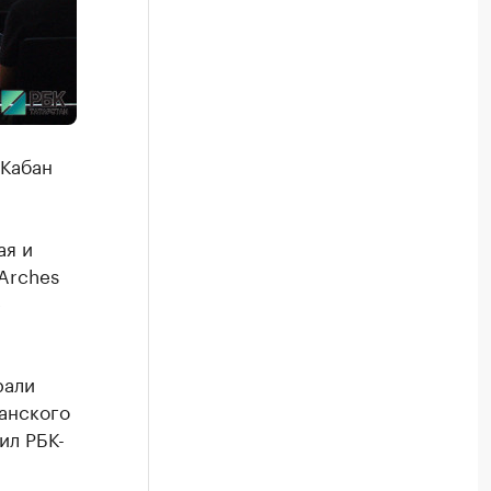
 Кабан
ая и
Arches
е
рали
занского
ил РБК-