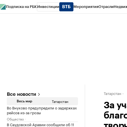
Подписка на РБК
Инвестиции
Мероприятия
Отрасли
Недви
РБК Life
Тренды
Визионеры
Национальные проекты
Город
Стиль
Кр
Спецпроекты СПб
Конференции СПб
Спецпроекты
Проверка конт
Татарстан
Все новости
Татарстан
Весь мир
За у
Во Внуково предупредили о задержках
рейсов из-за грозы
благ
Общество
В Саудовской Аравии сообщили об 11
твор