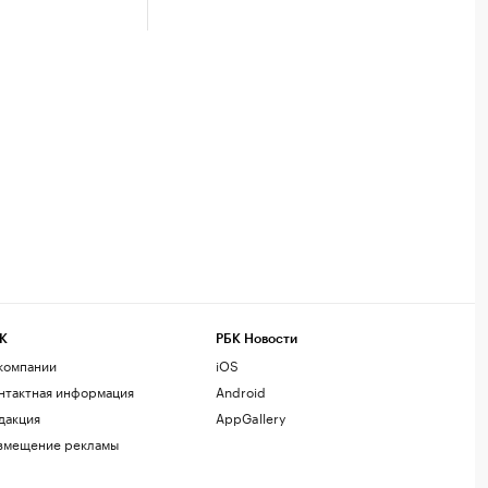
К
РБК Новости
компании
iOS
нтактная информация
Android
дакция
AppGallery
змещение рекламы