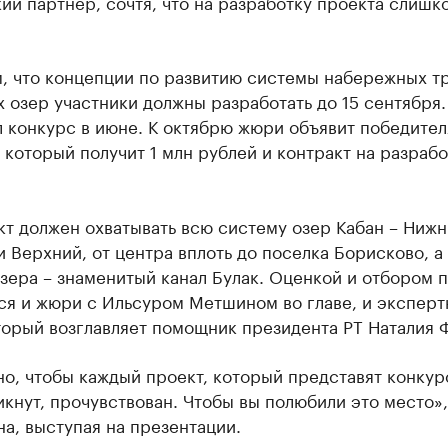
ий партнер, сочтя, что на разработку проекта слишк
, что концепции по развитию системы набережных т
 озер участники должны разработать до 15 сентября.
 конкурс в июне. К октябрю жюри объявит победител
 который получит 1 млн рублей и контракт на разрабо
т должен охватывать всю систему озер Кабан – Нижн
 Верхний, от центра вплоть до поселка Борисково, а
зера – знаменитый канал Булак. Оценкой и отбором 
ся и жюри с Ильсуром Метшином во главе, и экспер
торый возглавляет помощник президента РТ Наталия
о, чтобы каждый проект, который представят конкур
кнут, прочувствован. Чтобы вы полюбили это место»,
на, выступая на презентации.