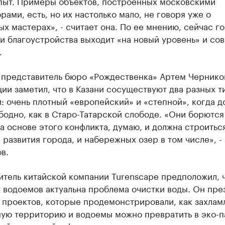
пыт. Примеры объектов, построенных московскими
рами, есть, но их настолько мало, не говоря уже о
х мастерах», - считает она. По ее мнению, сейчас го
и благоустройства выходит «на новый уровень» и со
.
 представитель бюро «Рождественка» Артем Чернико
ии заметил, что в Казани сосуществуют два разных т
: очень плотный «европейский» и «степной», когда д
бодно, как в Старо-Татарской слободе. «Они борются
а основе этого конфликта, думаю, и должна строитьс
 развития города, и набережных озер в том числе», -
в.
тель китайской компании Turenscape предположил, ч
 водоемов актуальна проблема очистки воды. Он пре
к проектов, которые продемонстрировали, как захла
ую территорию и водоемы можно превратить в эко-п