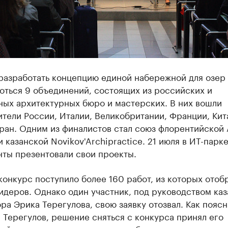
 разработать концепцию единой набережной для озер
оться 9 объединений, состоящих из российских и
ных архитектурных бюро и мастерских. В них вошли
тели России, Италии, Великобритании, Франции, Кит
ран. Одним из финалистов стал союз флорентийской 
 и казанской Novikov'Archipractice. 21 июля в ИТ-парк
нты презентовали свои проекты.
конкурс поступило более 160 работ, из которых отоб
идеров. Однако один участник, под руководством ка
ра Эрика Терегулова, свою заявку отозвал. Как поясн
 Терегулов, решение сняться с конкурса принял его