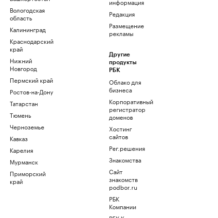
информация
Вологодская
Редакция
область
Размещение
Калининград
рекламы
Краснодарский
край
Другие
Нижний
продукты
Новгород
РБК
Пермский край
Облако для
бизнеса
Ростов-на-Дону
Корпоративный
Татарстан
регистратор
Тюмень
доменов
Черноземье
Хостинг
сайтов
Кавказ
Рег.решения
Карелия
Знакомства
Мурманск
Сайт
Приморский
знакомств
край
podbor.ru
РБК
Компании
РБК Курсы