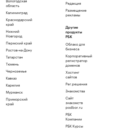
Вологодская
Редакция
область
Размещение
Калининград
рекламы
Краснодарский
край
Другие
Нижний
продукты
Новгород
РБК
Пермский край
Облако для
бизнеса
Ростов-на-Дону
Корпоративный
Татарстан
регистратор
Тюмень
доменов
Черноземье
Хостинг
сайтов
Кавказ
Рег.решения
Карелия
Знакомства
Мурманск
Сайт
Приморский
знакомств
край
podbor.ru
РБК
Компании
РБК Курсы