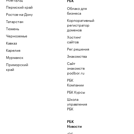
РБК
Пермский край
Облако для
бизнеса
Ростов-на-Дону
Корпоративный
Татарстан
регистратор
Тюмень
доменов
Черноземье
Хостинг
сайтов
Кавказ
Рег.решения
Карелия
Знакомства
Мурманск
Сайт
Приморский
знакомств
край
podbor.ru
РБК
Компании
РБК Курсы
Школа
управления
РБК
РБК
Новости
iOS