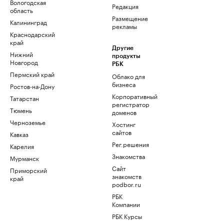
Вологодская
Редакция
область
Размещение
Калининград
рекламы
Краснодарский
край
Другие
Нижний
продукты
Новгород
РБК
Пермский край
Облако для
бизнеса
Ростов-на-Дону
Корпоративный
Татарстан
регистратор
Тюмень
доменов
Черноземье
Хостинг
сайтов
Кавказ
Рег.решения
Карелия
Знакомства
Мурманск
Сайт
Приморский
знакомств
край
podbor.ru
РБК
Компании
РБК Курсы