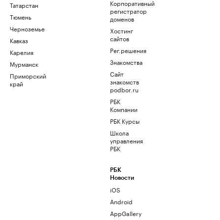
Корпоративный
Татарстан
регистратор
Тюмень
доменов
Черноземье
Хостинг
сайтов
Кавказ
Рег.решения
Карелия
Знакомства
Мурманск
Сайт
Приморский
знакомств
край
podbor.ru
РБК
Компании
РБК Курсы
Школа
управления
РБК
РБК
Новости
iOS
Android
AppGallery