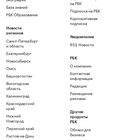
на РБК
База знаний
Подписка на РБК
РБК Образование
Корпоративная
подписка
Новости
регионов
Уведомления
Санкт-Петербург
RSS Новости
и область
Екатеринбург
РБК
Новосибирск
О компании
Омск
Контактная
Башкортостан
информация
Вологодская
Редакция
область
Размещение
Калининград
рекламы
Краснодарский
край
Другие
Нижний
продукты
Новгород
РБК
Пермский край
Облако для
бизнеса
Ростов-на-Дону