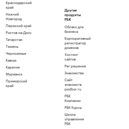
Краснодарский
край
Другие
Нижний
продукты
Новгород
РБК
Пермский край
Облако для
бизнеса
Ростов-на-Дону
Корпоративный
Татарстан
регистратор
Тюмень
доменов
Черноземье
Хостинг
сайтов
Кавказ
Рег.решения
Карелия
Знакомства
Мурманск
Сайт
Приморский
знакомств
край
podbor.ru
РБК
Компании
РБК Курсы
Школа
управления
РБК